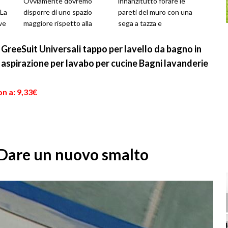
Ovviamente dovremo
innanzitutto forare le
 La
disporre di uno spazio
pareti del muro con una
ve
maggiore rispetto alla
sega a tazza e
classica vasca singola.
successivamente inserire
Questa opzione è
gli appositi flessibili che
 GreeSuit Universali tappo per lavello da bagno in
consigliata s...
ser...
i aspirazione per lavabo per cucine Bagni lavanderie
n a: 9,33€
 Dare un nuovo smalto