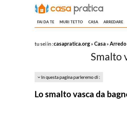
FAI DA TE
MURI TETTO
CASA
ARREDARE
tu sei in :
casapratica.org
»
Casa
»
Arredo
Smalto 
In questa pagina parleremo di :
Lo smalto vasca da bagn