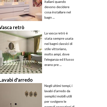
italiani quando
devono decidere
cosa installare nel
bagn ...
Vasca retrò
La vasca retrò è
stata sempre usata
nei bagni classici di
stile vittoriano,
molto ampi, dove
l'eleganza ed il lusso
erano pre ...
Lavabi d'arredo
Negli ultimi tempi, i
lavabi d’arredo da
semplici mobili utili
per svolgere le
normali operazioni di