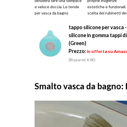
desidera fare una semplice
proprie esigenze
e veloce doccia. Le tende
estetiche e funzionali.
per vasca da bagno
scelta dei rubinetti de
rappresentano una valida
essere effettuata ...
alte...
tappo silicone per vasca -
silicone in gomma tappi d
(Green)
Prezzo:
in offerta su Amazo
(Risparmi 4,4€)
Smalto vasca da bagno: