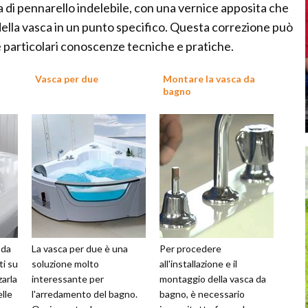
 di pennarello indelebile, con una vernice apposita che
ella vasca in un punto specifico. Questa correzione può
e particolari conoscenze tecniche e pratiche.
Vasca per due
Montare la vasca da
bagno
 da
La vasca per due è una
Per procedere
ti su
soluzione molto
all'installazione e il
zarla
interessante per
montaggio della vasca da
lle
l'arredamento del bagno.
bagno, è necessario