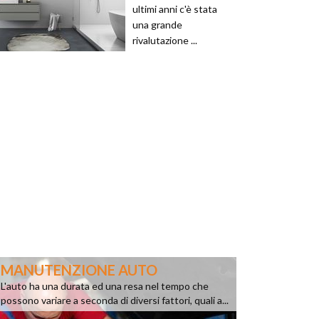
ultimi anni c'è stata
una grande
rivalutazione ...
MANUTENZIONE AUTO
L'auto ha una durata ed una resa nel tempo che
possono variare a seconda di diversi fattori, quali a...