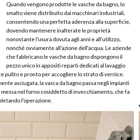
Quando vengono prodotte le vasche da bagno, lo
smalto viene distribuito dai macchinari industriali,
consentendo una perfetta aderenza alla superficie,
dovendo mantenere inalterate le proprietà
nonostante l'usura dovuta agli anni e all'utilizzo,
nonché ovviamente all'azione dell'acqua. Le aziende
che fabbricano le vasche da bagno dispongono il
pezzo unico in appositi reparti dedicati al lavaggio
 pulito e pronto per accogliere lo strato di vernice.
nte asciugata, la vasca da bagno passa negli impianti
e messa nel forno cosiddetto di invecchiamento, che fa
pletando l'operazione.