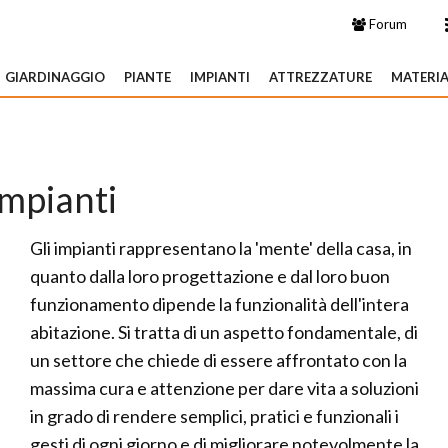
Forum
GIARDINAGGIO
PIANTE
IMPIANTI
ATTREZZATURE
MATERIA
Impianti
Gli impianti rappresentano la 'mente' della casa, in
quanto dalla loro progettazione e dal loro buon
funzionamento dipende la funzionalità dell'intera
abitazione. Si tratta di un aspetto fondamentale, di
un settore che chiede di essere affrontato con la
massima cura e attenzione per dare vita a soluzioni
in grado di rendere semplici, pratici e funzionali i
gesti di ogni giorno e di migliorare notevolmente la