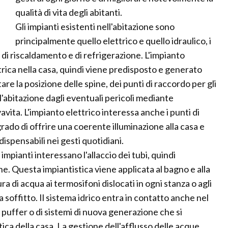
qualità di vita degli abitanti.
Gli impianti esistenti nell'abitazione sono
principalmente quello elettrico e quello idraulico, i
 di riscaldamento e di refrigerazione. L'impianto
ttrica nella casa, quindi viene predisposto e generato
are la posizione delle spine, dei punti di raccordo per gli
l'abitazione dagli eventuali pericoli mediante
vavita. L'impianto elettrico interessa anche i punti di
grado di offrire una coerente illuminazione alla casa e
ndispensabili nei gesti quotidiani.
 impianti interessano l'allaccio dei tubi, quindi
e. Questa impiantistica viene applicata al bagno e alla
a di acqua ai termosifoni dislocati in ogni stanza o agli
a soffitto. Il sistema idrico entra in contatto anche nel
 puffer o di sistemi di nuova generazione che si
ica della casa. La gestione dell'afflusso delle acque