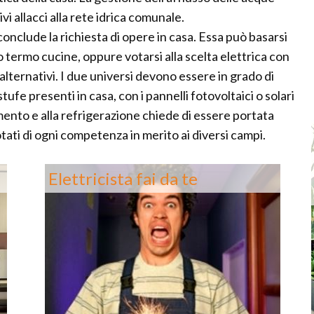
vi allacci alla rete idrica comunale.
conclude la richiesta di opere in casa. Essa può basarsi
o termo cucine, oppure votarsi alla scelta elettrica con
alternativi. I due universi devono essere in grado di
tufe presenti in casa, con i pannelli fotovoltaici o solari
amento e alla refrigerazione chiede di essere portata
otati di ogni competenza in merito ai diversi campi.
Elettricista fai da te