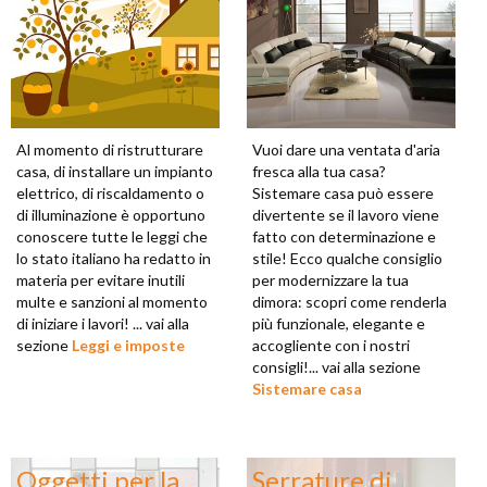
Al momento di ristrutturare
Vuoi dare una ventata d'aria
casa, di installare un impianto
fresca alla tua casa?
elettrico, di riscaldamento o
Sistemare casa può essere
di illuminazione è opportuno
divertente se il lavoro viene
conoscere tutte le leggi che
fatto con determinazione e
lo stato italiano ha redatto in
stile! Ecco qualche consiglio
materia per evitare inutili
per modernizzare la tua
multe e sanzioni al momento
dimora: scopri come renderla
di iniziare i lavori! ... vai alla
più funzionale, elegante e
sezione
Leggi e imposte
accogliente con i nostri
consigli!... vai alla sezione
Sistemare casa
Oggetti per la
Serrature di