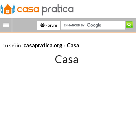
Forum
tu sei in :
casapratica.org
»
Casa
Casa