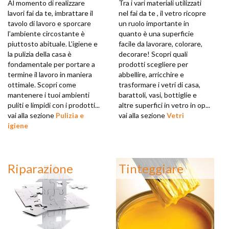
Al momento di realizzare
Tra i vari materiali utilizzati
lavori fai da te, imbrattare il
nel fai da te , il vetro ricopre
tavolo di lavoro e sporcare
un ruolo importante in
l’ambiente circostante è
quanto è una superficie
piuttosto abituale. L’igiene e
facile da lavorare, colorare,
la pulizia della casa è
decorare! Scopri quali
fondamentale per portare a
prodotti scegliere per
termine il lavoro in maniera
abbellire, arricchire e
ottimale. Scopri come
trasformare i vetri di casa,
mantenere i tuoi ambienti
barattoli, vasi, bottiglie e
puliti e limpidi con i prodotti...
altre superfici in vetro in op...
vai alla sezione
Pulizia e
vai alla sezione
Vetri
igiene
Riparazione
Tinteggiare