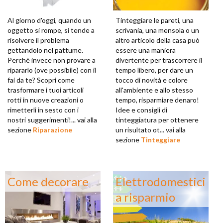
Al giorno d'oggi, quando un
Tinteggiare le pareti, una
oggetto si rompe, si tende a
scrivania, una mensola o un
risolvere il problema
altro articolo della casa può
gettandolo nel pattume.
essere una maniera
Perchè invece non provare a
divertente per trascorrere il
ripararlo (ove possibile) con il
tempo libero, per dare un
fai da te? Scopri come
tocco di novità e colore
trasformare i tuoi articoli
all'ambiente e allo stesso
rotti in nuove creazioni o
tempo, risparmiare denaro!
rimetterli in sesto con i
Idee e consigli di
nostri suggerimenti!... vai alla
tinteggiatura per ottenere
sezione
Riparazione
un risultato ot... vai alla
sezione
Tinteggiare
Come decorare
Elettrodomestici
a risparmio