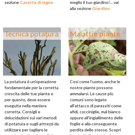
sezione
Casette di legno
meglio il tuo giardino!... vai
alla sezione
Giardino
Tecnica potatura
Malattie piante
La potatura è un'operazione
Cosi come l'uomo, anche le
fondamentale per la corretta
nostre piante possono
crescita delle tue piante e
ammalarsi. Le cause più
per questo, deve essere
comuni sono legate
eseguita nella maniera
all'attacco di parassiti come
corretta. Consigli e
afidi, cocciniglie, mal bianco
delucidazioni sui vari metodi
oppure all'ingiallimento delle
di potatura e sugli attrezzi da
foglie e alla conseguente
utilizzare per tagliare le
perdita delle stesse. Scopri