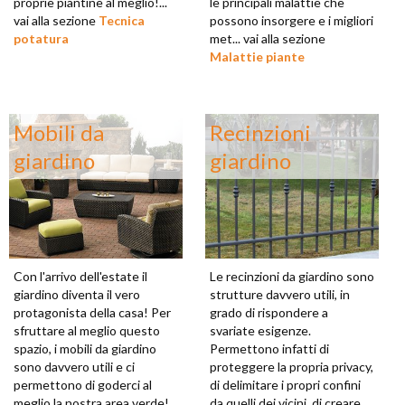
proprie piantine al meglio!...
le principali malattie che
vai alla sezione
Tecnica
possono insorgere e i migliori
potatura
met... vai alla sezione
Malattie piante
Mobili da
Recinzioni
giardino
giardino
Con l'arrivo dell'estate il
Le recinzioni da giardino sono
giardino diventa il vero
strutture davvero utili, in
protagonista della casa! Per
grado di rispondere a
sfruttare al meglio questo
svariate esigenze.
spazio, i mobili da giardino
Permettono infatti di
sono davvero utili e ci
proteggere la propria privacy,
permettono di goderci al
di delimitare i propri confini
meglio la nostra area verde!
da quelli dei vicini, di creare