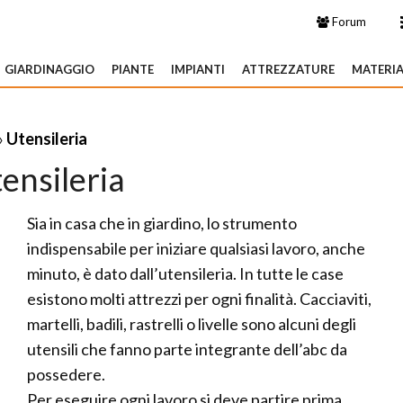
Forum
GIARDINAGGIO
PIANTE
IMPIANTI
ATTREZZATURE
MATERIA
»
Utensileria
ensileria
Sia in casa che in giardino, lo strumento
indispensabile per iniziare qualsiasi lavoro, anche
minuto, è dato dall’utensileria. In tutte le case
esistono molti attrezzi per ogni finalità. Cacciaviti,
martelli, badili, rastrelli o livelle sono alcuni degli
utensili che fanno parte integrante dell’abc da
possedere.
Per eseguire ogni lavoro si deve partire prima