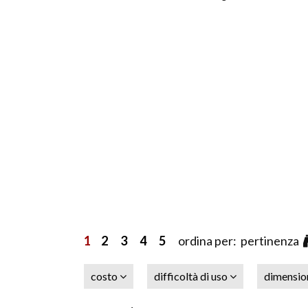
1
2
3
4
5
ordina per: pertinenza
costo
difficoltà di uso
dimensi