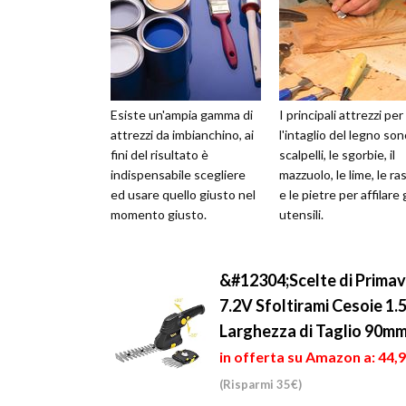
Esiste un'ampia gamma di
I principali attrezzi per
attrezzi da imbianchino, ai
l'intaglio del legno son
fini del risultato è
scalpelli, le sgorbie, il
indispensabile scegliere
mazzuolo, le lime, le ra
ed usare quello giusto nel
e le pietre per affilare g
momento giusto.
utensili.
&#12304;Scelte di Primav
7.2V Sfoltirami Cesoie 1.
Larghezza di Taglio 90mm
in offerta su Amazon a: 44,
(Risparmi 35€)