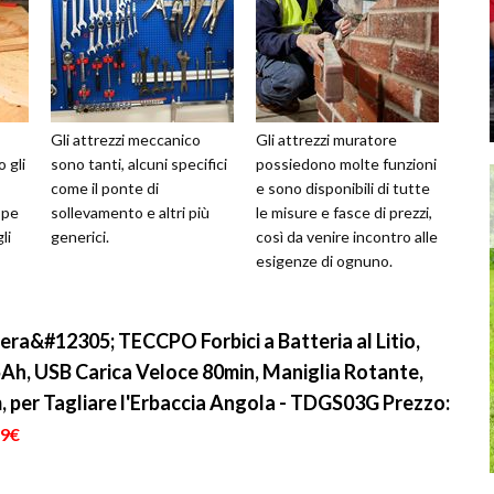
Gli attrezzi meccanico
Gli attrezzi muratore
o gli
sono tanti, alcuni specifici
possiedono molte funzioni
come il ponte di
e sono disponibili di tutte
spe
sollevamento e altri più
le misure e fasce di prezzi,
li
generici.
così da venire incontro alle
esigenze di ognuno.
era&#12305; TECCPO Forbici a Batteria al Litio,
5Ah, USB Carica Veloce 80min, Maniglia Rotante,
, per Tagliare l'Erbaccia Angola - TDGS03G
Prezzo:
99€