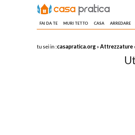
FAI DA TE
MURI TETTO
CASA
ARREDARE
tu sei in :
casapratica.org
»
Attrezzature
Ut