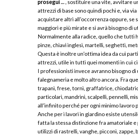
prosegui ...
, sostituire una vite, avvitare u
attrezzi di base sono quindi pochi e, via vi
acquistare altri all’occorrenza oppure, se s
maggiori e più mirate e si avrà bisogno di u
Normalmente alla radice, quello che tutti 
pinze, chiavi inglesi, martelli, seghetti, met
Questa è inoltre un’ottima idea da cui part
attrezzi, utile in tutti quei momenti in cui 
I professionisti invece avranno bisogno di u
falegnameria e molto altro ancora. Fra ques
trapani, frese, torni, graffatrice, chiodatr
particolari, mandrini, scalpelli, pennelli, 
all’infinito perché per ogni minimo lavoro p
Anche per i lavori in giardino esiste utensil
fatta la stessa distinzione fra amatoriale e 
utilizzi di rastrelli, vanghe, picconi, zappe,