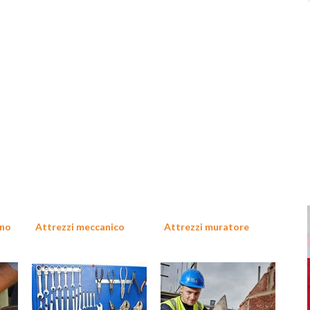
manualità.
gno
Attrezzi meccanico
Attrezzi muratore