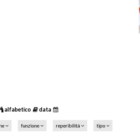
alfabetico
data
one
funzione
reperibilità
tipo