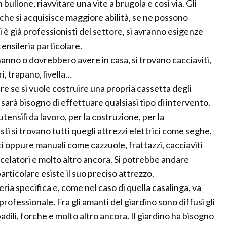
n bullone, riavvitare una vite a brugola e così via. Gli
a che si acquisisce maggiore abilità, se ne possono
i è già professionisti del settore, si avranno esigenze
tensileria particolare.
hanno o dovrebbero avere in casa, si trovano cacciaviti,
ri, trapano, livella…
ire se si vuole costruire una propria cassetta degli
ci sarà bisogno di effettuare qualsiasi tipo di intervento.
tensili da lavoro, per la costruzione, per la
ti si trovano tutti quegli attrezzi elettrici come seghe,
ici oppure manuali come cazzuole, frattazzi, cacciaviti
miscelatori e molto altro ancora. Si potrebbe andare
articolare esiste il suo preciso attrezzo.
eria specifica e, come nel caso di quella casalinga, va
professionale. Fra gli amanti del giardino sono diffusi gli
 badili, forche e molto altro ancora. Il giardino ha bisogno