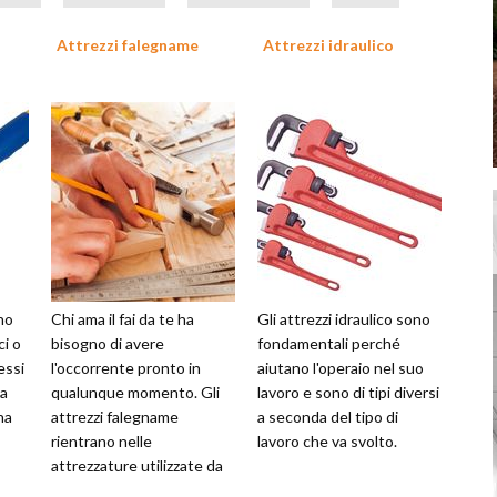
Attrezzi falegname
Attrezzi idraulico
ono
Chi ama il fai da te ha
Gli attrezzi idraulico sono
ci o
bisogno di avere
fondamentali perché
essi
l'occorrente pronto in
aiutano l'operaio nel suo
ta
qualunque momento. Gli
lavoro e sono di tipi diversi
na
attrezzi falegname
a seconda del tipo di
rientrano nelle
lavoro che va svolto.
attrezzature utilizzate da
quanti hanno buona