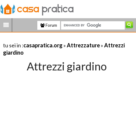
Forum
tu sei in :
casapratica.org
»
Attrezzature
»
Attrezzi
giardino
Attrezzi giardino