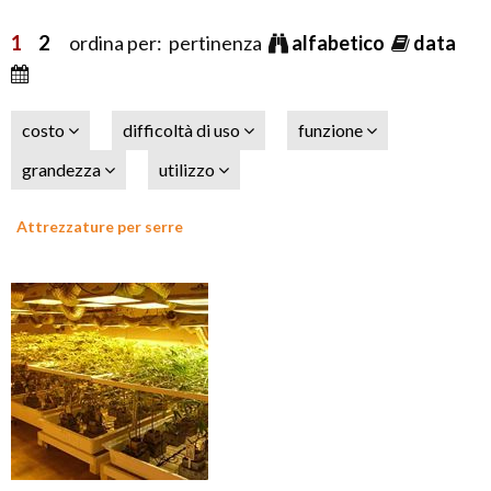
1
2
ordina per: pertinenza
alfabetico
data
costo
difficoltà di uso
funzione
grandezza
utilizzo
Attrezzature per serre