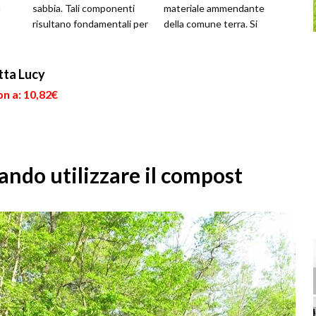
ù
sabbia. Tali componenti
materiale ammendante
risultano fondamentali per
della comune terra. Si
la realizzazione di un
tratta di particolare tipo
composto i...
d...
tta Lucy
n a: 10,82€
ando utilizzare il compost