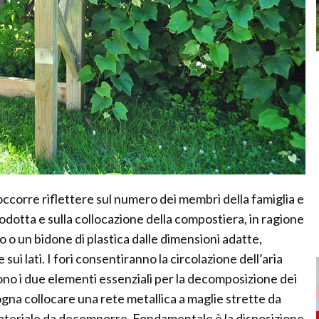
occorre riflettere sul numero dei membri della famiglia e
odotta e sulla collocazione della compostiera, in ragione
o o un bidone di plastica dalle dimensioni adatte,
 sui lati. I fori consentiranno la circolazione dell’aria
sono i due elementi essenziali per la decomposizione dei
sogna collocare una rete metallica a maglie strette da
l materiale da decomporre. Fondamentale è la disposizione