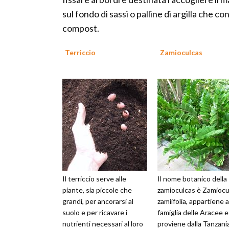
sul fondo di sassi o palline di argilla che c
compost.
Terriccio
Zamioculcas
Il terriccio serve alle
Il nome botanico della
piante, sia piccole che
zamioculcas è Zamiocu
grandi, per ancorarsi al
zamiifolia, appartiene a
suolo e per ricavare i
famiglia delle Aracee e
nutrienti necessari al loro
proviene dalla Tanzania