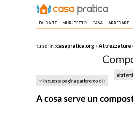
FAI DA TE
MURI TETTO
CASA
ARREDARE
tu sei in :
casapratica.org
»
Attrezzature
Compos
altri art
In questa pagina parleremo di :
A cosa serve un composte