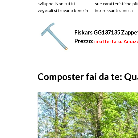
sviluppo. Non tutti i
sue caratteristiche pi
vegetali si trovano bene in
interessanti sono la
qualsiasi tipo di terricci...
grande robustezza e
durata...
Fiskars GG137135 Zappe
Prezzo:
in offerta su Amazo
Composter fai da te: Qu