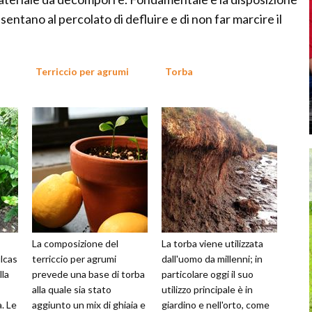
onsentano al percolato di defluire e di non far marcire il
Terriccio per agrumi
Torba
La composizione del
La torba viene utilizzata
lcas
terriccio per agrumi
dall'uomo da millenni; in
lla
prevede una base di torba
particolare oggi il suo
alla quale sia stato
utilizzo principale è in
. Le
aggiunto un mix di ghiaia e
giardino e nell'orto, come