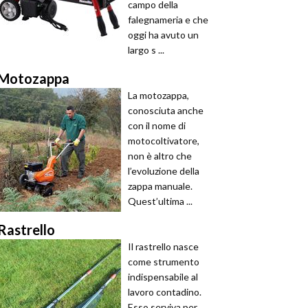
campo della
falegnameria e che
oggi ha avuto un
largo s ...
Motozappa
La motozappa,
conosciuta anche
con il nome di
motocoltivatore,
non è altro che
l’evoluzione della
zappa manuale.
Quest’ultima ...
Rastrello
Il rastrello nasce
come strumento
indispensabile al
lavoro contadino.
Esso serviva per