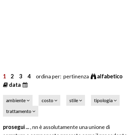
1
2
3
4
ordina per: pertinenza
alfabetico
data
ambiente
costo
stile
tipologia
trattamento
prosegui ...
, nn è assolutamente una unione di