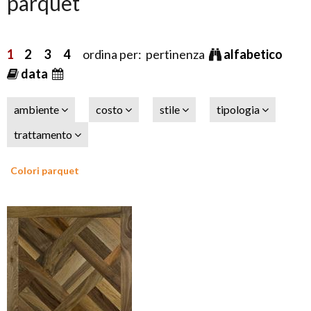
parquet
1
2
3
4
ordina per: pertinenza
alfabetico
data
ambiente
costo
stile
tipologia
trattamento
Colori parquet