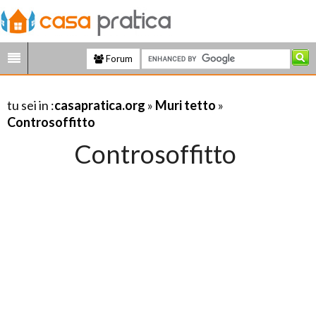
Forum
tu sei in :
casapratica.org
»
Muri tetto
»
Controsoffitto
Controsoffitto