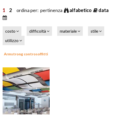
1
2
ordina per: pertinenza
alfabetico
data
costo
difficoltà
materiale
stile
utilizzo
Armstrong controsoffitti