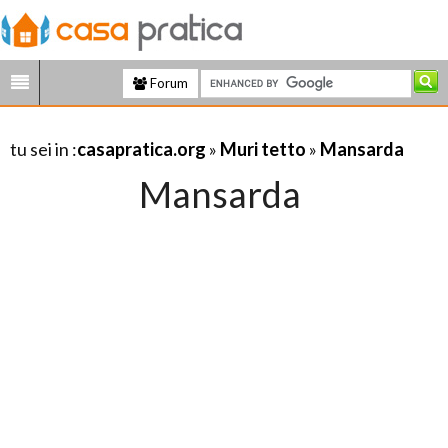
Forum
tu sei in :
casapratica.org
»
Muri tetto
»
Mansarda
Mansarda