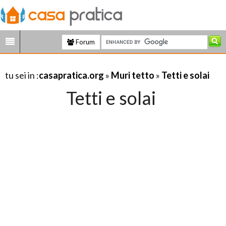
Forum
tu sei in :
casapratica.org
»
Muri tetto
»
Tetti e solai
Tetti e solai