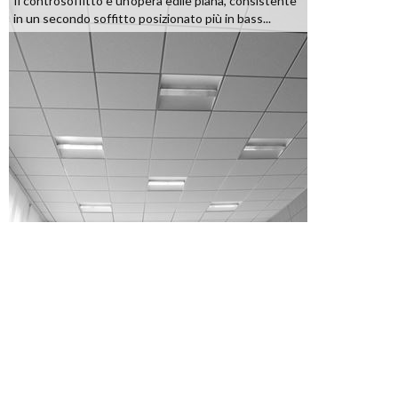
Il controsoffitto è un'opera edile piana, consistente
in un secondo soffitto posizionato più in bass...