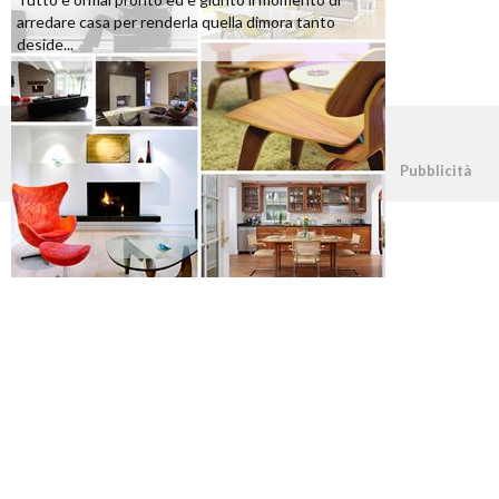
arredare casa per renderla quella dimora tanto
deside...
©2026 - casapratica.org - p.iva 03338800984
Pubblicità