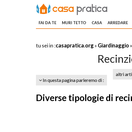
FAI DA TE
MURI TETTO
CASA
ARREDARE
tu sei in :
casapratica.org
»
Giardinaggio
Recinzi
altri art
In questa pagina parleremo di :
Diverse tipologie di rec