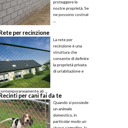
proteggere le
nostre proprietà. Se
ne possono costruir
...
Rete per recinzione
La rete per
recinzione è una
struttura che
consente di definire
la proprietà privata
di un’abitazione e
contemporaneamente ab ...
Recinti per cani fai da te
Quando si possiede
un animale
domestico, in
particolar modo un
vivace cagnolino, la