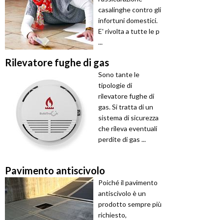
casalinghe contro gli
infortuni domestici.
E' rivolta a tutte le p
...
Rilevatore fughe di gas
Sono tante le
tipologie di
rilevatore fughe di
gas. Si tratta di un
sistema di sicurezza
che rileva eventuali
perdite di gas ...
Pavimento antiscivolo
Poiché il pavimento
antiscivolo è un
prodotto sempre più
richiesto,