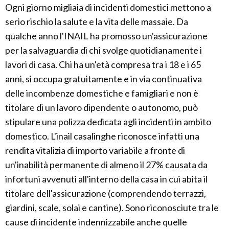
Ogni giorno migliaia di incidenti domestici mettono a
serio rischio la salute e la vita delle massaie. Da
qualche anno l'INAIL ha promosso un'assicurazione
per la salvaguardia di chi svolge quotidianamente i
lavori di casa. Chi ha un'età compresa tra i 18 e i 65
anni, si occupa gratuitamente e in via continuativa
delle incombenze domestiche e famigliari e non è
titolare di un lavoro dipendente o autonomo, può
stipulare una polizza dedicata agli incidenti in ambito
domestico. L'inail casalinghe riconosce infatti una
rendita vitalizia di importo variabile a fronte di
un'inabilità permanente di almeno il 27% causata da
infortuni avvenuti all'interno della casa in cui abita il
titolare dell'assicurazione (comprendendo terrazzi,
giardini, scale, solai e cantine). Sono riconosciute tra le
cause di incidente indennizzabile anche quelle