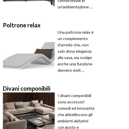
confortevole in
un'ambientazione ...
Poltrone relax
Una poltrona relax è
un complemento
d'arredo che, non
solo dona eleganza
alla casa, ma svolge
anche una funzione
davvero molt ...
Divani componibili
I divani componibili
sono accessori
comodi ed innovativi,
che abbelliscono gli
ambienti abitativi
con gusto e