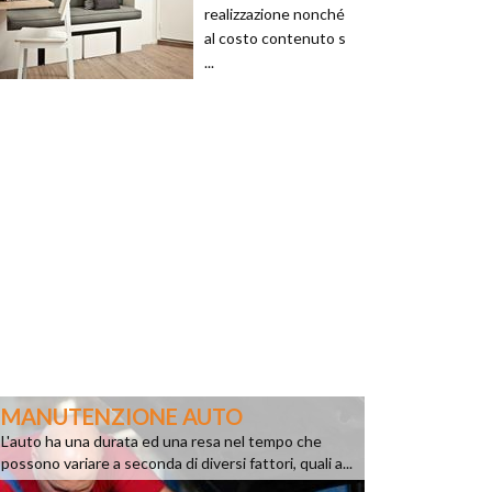
realizzazione nonché
al costo contenuto s
...
MANUTENZIONE AUTO
L'auto ha una durata ed una resa nel tempo che
possono variare a seconda di diversi fattori, quali a...