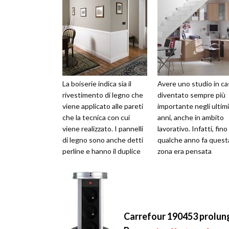
La boiserie indica sia il
Avere uno studio in ca
rivestimento di legno che
diventato sempre più
viene applicato alle pareti
importante negli ultimi
che la tecnica con cui
anni, anche in ambito
viene realizzato. I pannelli
lavorativo. Infatti, fino
di legno sono anche detti
qualche anno fa quest
perline e hanno il duplice
zona era pensata
scopo di decora...
essenzialmente come 
ambiente dove b...
Carrefour 190453 prolung