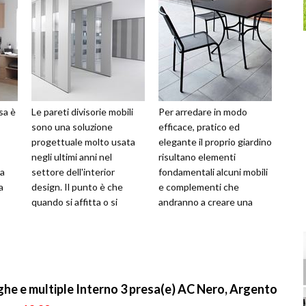
sa è
Le pareti divisorie mobili
Per arredare in modo
sono una soluzione
efficace, pratico ed
progettuale molto usata
elegante il proprio giardino
negli ultimi anni nel
risultano elementi
 a
settore dell'interior
fondamentali alcuni mobili
a
design. Il punto è che
e complementi che
quando si affitta o si
andranno a creare una
un
compra un'abitazione
zona relax in mezzo al
spesso non piace la...
verde, un angolo pri...
he e multiple Interno 3 presa(e) AC Nero, Argento