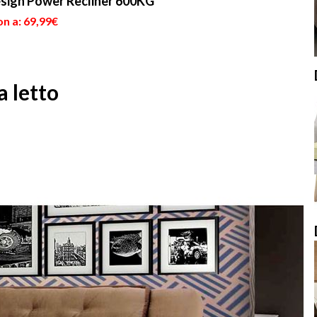
sign Power Recliner 600KG
n a: 69,99€
a letto