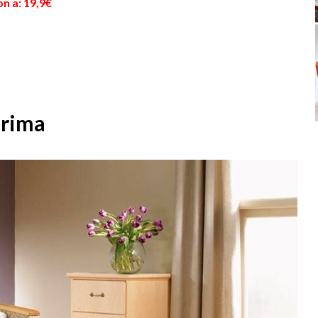
n a: 19,9€
urima