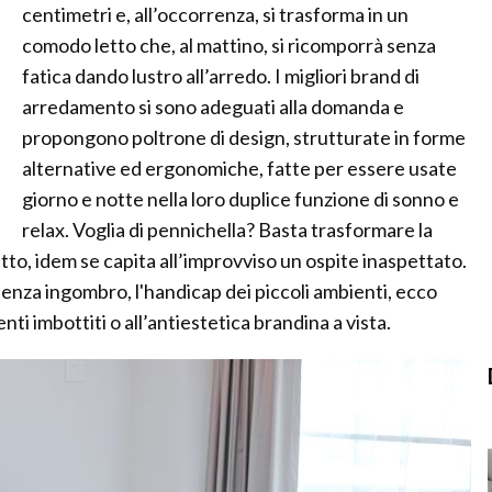
centimetri e, all’occorrenza, si trasforma in un
comodo letto che, al mattino, si ricomporrà senza
fatica dando lustro all’arredo. I migliori brand di
arredamento si sono adeguati alla domanda e
propongono poltrone di design, strutturate in forme
alternative ed ergonomiche, fatte per essere usate
giorno e notte nella loro duplice funzione di sonno e
relax. Voglia di pennichella? Basta trasformare la
fatto, idem se capita all’improvviso un ospite inaspettato.
 senza ingombro, l'handicap dei piccoli ambienti, ecco
nti imbottiti o all’antiestetica brandina a vista.