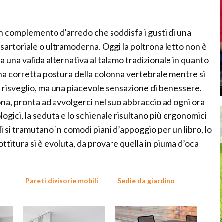
un complemento d'arredo che soddisfa i gusti di una
 sartoriale o ultramoderna. Oggi la poltrona letto non è
a una valida alternativa al talamo tradizionale in quanto
na corretta postura della colonna vertebrale mentre si
l risveglio, ma una piacevole sensazione di benessere.
ona, pronta ad avvolgerci nel suo abbraccio ad ogni ora
ologici, la seduta e lo schienale risultano più ergonomici
i si tramutano in comodi piani d’appoggio per un libro, lo
titura si è evoluta, da provare quella in piuma d’oca
Pareti divisorie mobili
Sedie da giardino