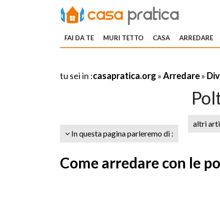
FAI DA TE
MURI TETTO
CASA
ARREDARE
tu sei in :
casapratica.org
»
Arredare
»
Div
Pol
altri art
In questa pagina parleremo di :
Come arredare con le po