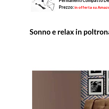
Permanenti Compatto De
Prezzo:
in offerta su Amazo
Sonno e relax in poltron