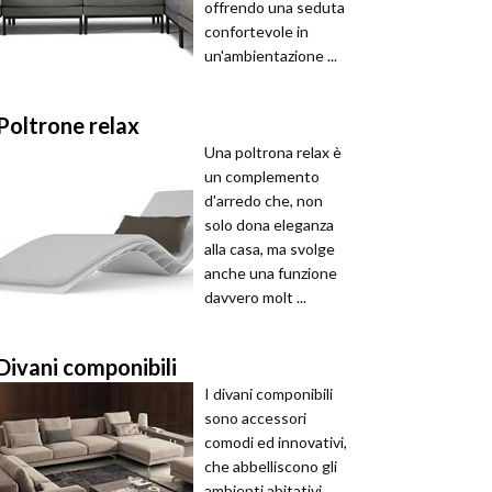
offrendo una seduta
confortevole in
un'ambientazione ...
Poltrone relax
Una poltrona relax è
un complemento
d'arredo che, non
solo dona eleganza
alla casa, ma svolge
anche una funzione
davvero molt ...
Divani componibili
I divani componibili
sono accessori
comodi ed innovativi,
che abbelliscono gli
ambienti abitativi