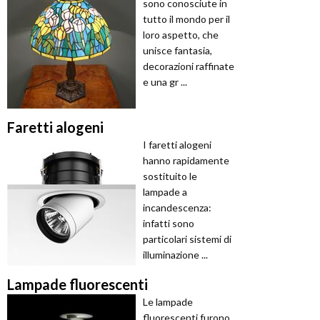
sono conosciute in
tutto il mondo per il
loro aspetto, che
unisce fantasia,
decorazioni raffinate
e una gr ...
Faretti alogeni
I faretti alogeni
hanno rapidamente
sostituito le
lampade a
incandescenza:
infatti sono
particolari sistemi di
illuminazione ...
Lampade fluorescenti
Le lampade
fluorescenti furono