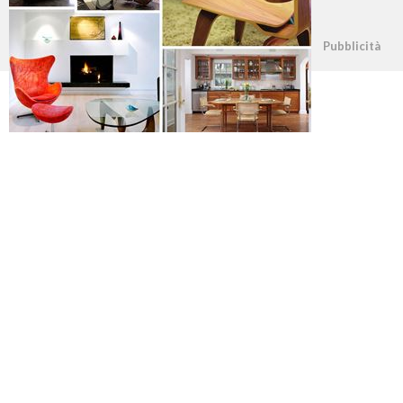
©2026 - casapratica.org - p.iva 03338800984
Pubblicità