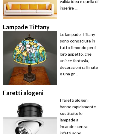
valida idea è quella di
inserire ...
Lampade Tiffany
Le lampade Tiffany
sono conosciute in
tutto il mondo per il
loro aspetto, che
unisce fantasia,
decorazioni raffinate
e una gr ...
Faretti alogeni
I faretti alogeni
hanno rapidamente
sostituito le
lampade a
incandescenza:
infatti sono