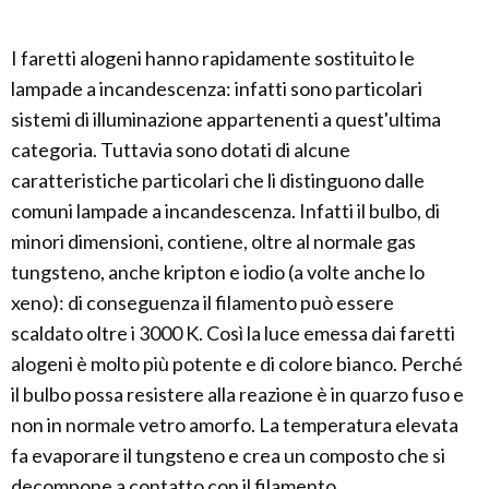
I faretti alogeni hanno rapidamente sostituito le
lampade a incandescenza: infatti sono particolari
sistemi di illuminazione appartenenti a quest'ultima
categoria. Tuttavia sono dotati di alcune
caratteristiche particolari che li distinguono dalle
comuni lampade a incandescenza. Infatti il bulbo, di
minori dimensioni, contiene, oltre al normale gas
tungsteno, anche kripton e iodio (a volte anche lo
xeno): di conseguenza il filamento può essere
scaldato oltre i 3000 K. Così la luce emessa dai faretti
alogeni è molto più potente e di colore bianco. Perché
il bulbo possa resistere alla reazione è in quarzo fuso e
non in normale vetro amorfo. La temperatura elevata
fa evaporare il tungsteno e crea un composto che si
decompone a contatto con il filamento