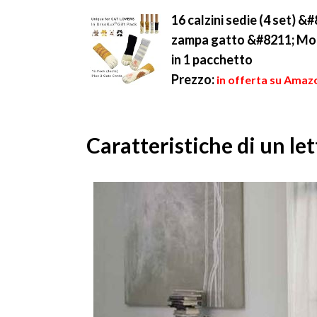
16 calzini sedie (4 set) &
zampa gatto &#8211; Mobil
in 1 pacchetto
Prezzo:
in offerta su Amazo
Caratteristiche di un let