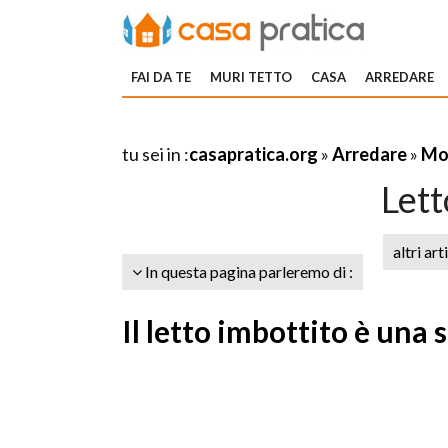
FAI DA TE
MURI TETTO
CASA
ARREDARE
tu sei in :
casapratica.org
»
Arredare
»
Mob
Lett
altri art
In questa pagina parleremo di :
Il letto imbottito è una 