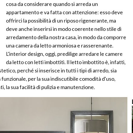
cosa da considerare quando si arreda un
appartamento e va fatta con attenzione: esso deve
offrirci la possibilità di un riposo rigenerante, ma
deve anche inserirsi in modo coerente nello stile di
arredamento della nostra casa, in modo da comporre
una camera da letto armoniosa e rasserenante.
L'interior design, oggi, predilige arredare le camere
da letto con letti imbottiti. Il letto imbottito è, infatti,
etico, perché si inserisce in tutti i tipi di arredo, sia
 funzionale, per la sua indiscutibile comodità d'uso,
nti, la sua facilità di pulizia e manutenzione.