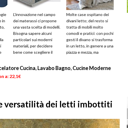
ogie
L'innovazione nel campo
Molte case ospitano dei
 in
dei materassi ci propone
divani letto; del resto si
to,
una vasta scelta di modelli.
tratta di mobili molto
Bisogna sapere alcuni
comodi e pratici: con pochi
la
particolari sui moderni
gesti il divano si trasforma
i
materiali, per decidere
in un letto, in genere a una
e
bene come scegliere il
piazza e mezza, ma
 p...
materasso.Innanzitutto, il
esistono modelli anch...
ma...
celatore Cucina, Lavabo Bagno, Cucine Moderne
n a: 22,1€
versatilità dei letti imbottiti