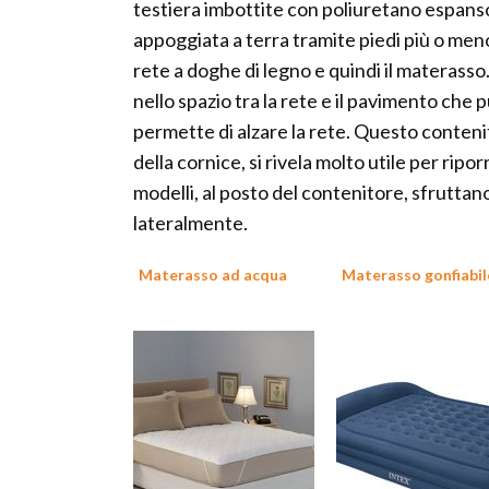
testiera imbottite con poliuretano espanso
appoggiata a terra tramite piedi più o meno
rete a doghe di legno e quindi il materasso
nello spazio tra la rete e il pavimento ch
permette di alzare la rete. Questo contenit
della cornice, si rivela molto utile per ripo
modelli, al posto del contenitore, sfruttano
lateralmente.
Materasso ad acqua
Materasso gonfiabil