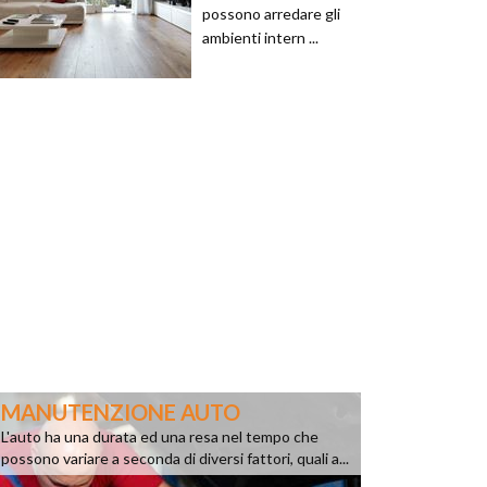
possono arredare gli
ambienti intern ...
MANUTENZIONE AUTO
L'auto ha una durata ed una resa nel tempo che
possono variare a seconda di diversi fattori, quali a...