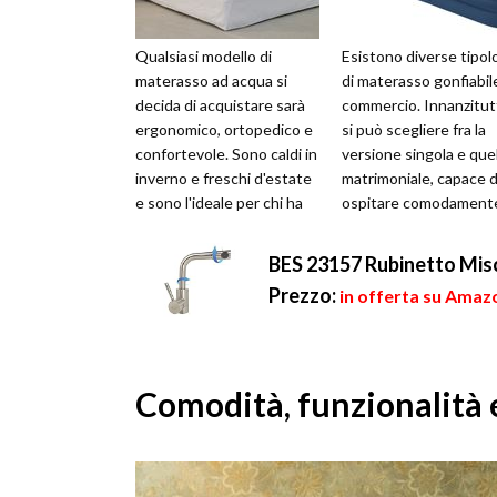
Qualsiasi modello di
Esistono diverse tipol
materasso ad acqua si
di materasso gonfiabile
decida di acquistare sarà
commercio. Innanzitut
ergonomico, ortopedico e
si può scegliere fra la
confortevole. Sono caldi in
versione singola e quel
inverno e freschi d'estate
matrimoniale, capace d
e sono l'ideale per chi ha
ospitare comodament
problemi di mal di schie...
due persone. Inoltre, si
BES 23157 Rubinetto Mis
Prezzo:
in offerta su Amazo
Comodità, funzionalità e 