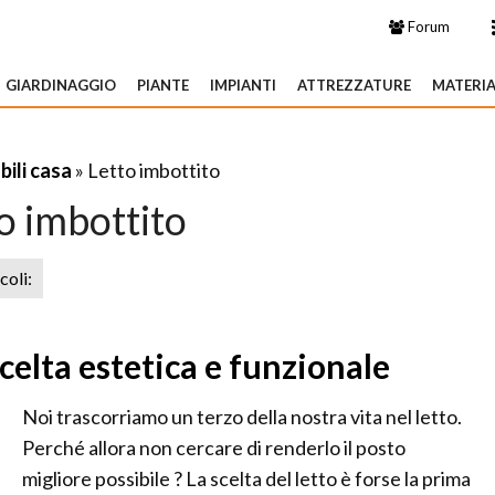
Forum
GIARDINAGGIO
PIANTE
IMPIANTI
ATTREZZATURE
MATERIA
ili casa
» Letto imbottito
o imbottito
icoli:
scelta estetica e funzionale
Noi trascorriamo un terzo della nostra vita nel letto.
Perché allora non cercare di renderlo il posto
migliore possibile ? La scelta del letto è forse la prima