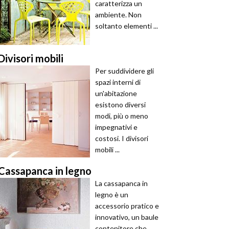
caratterizza un
ambiente. Non
soltanto elementi ...
Divisori mobili
Per suddividere gli
spazi interni di
un'abitazione
esistono diversi
modi, più o meno
impegnativi e
costosi. I divisori
mobili ...
Cassapanca in legno
La cassapanca in
legno è un
accessorio pratico e
innovativo, un baule
contenitore che