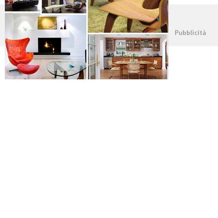
©2026 - casapratica.org - p.iva 03338800984
Pubblicità