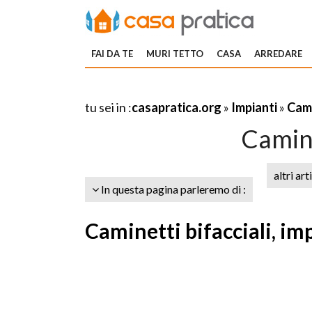
FAI DA TE
MURI TETTO
CASA
ARREDARE
tu sei in :
casapratica.org
»
Impianti
»
Cami
Camine
altri art
In questa pagina parleremo di :
Caminetti bifacciali, i