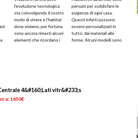
l'evoluzione tecnologica
pensati per soddisfare le
sta coinvolgendo il nostro
esigenze di ogni casa.
modo di vivere e l'habitat
Questi infatti possono
 ed
dove viviamo, per fortuna
essere personalizzati in
sono ancora rimasti alcuni
tutto: dai materiali alle
da
elementi che ricordano i
forme. Alcuni modelli sono
tempi passati e il t...
standard, cioè hanno fo...
ntrale 4&#160;Lati vitr&#233;s
on a: 1650€