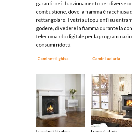
garantirne il funzionamento per diverse ore
combustione, dove la fiamma è racchiusa d
rettangolare. I vetri autopulenti su entra
godere, di vedere la fiamma durante la co
telecomando digitale per la programmazion
consumi ridotti.
Caminetti ghisa
Camini ad aria
I caminetti in ghisa
I camini ad aria