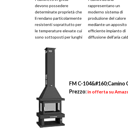
devono possedere
rappresentano un
determinate proprietà che
moderno sistema di
li rendano particolarmente
produzione del calore
resistenti soprattutto per
mediante un apposito
le temperature elevate cui
efficiente impianto di
sono sottoposti per lunghi
diffusione dell'aria cal
periodi. Oltre alla loro fun...
tramite ventilatori. Il
grande vantaggio di
questo ...
FM C-104&#160;Camino Ce
Prezzo:
in offerta su Amaz