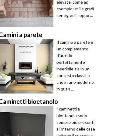
elevate, come ad
esempio i mille gradi
centigradi, soppo ...
Camini a parete
Il camino a parete è
un complemento
d'arredo
perfettamente
inseribile sia in un
contesto classico
che in uno moderno,
in quan ...
Caminetti bioetanolo
I caminetti a
bioetanolo sono
sempre più presenti
all'interno delle case
italiane: il successo