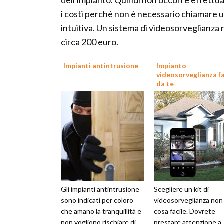
dell'impianto. Quindi non occorre effettua
i costi perché non è necessario chiamare un
intuitiva. Un sistema di videosorveglianza 
circa 200 euro.
Impianti antintrusione
Impianto
videosorveglianza fa
da te
Gli impianti antintrusione
Scegliere un kit di
sono indicati per coloro
videosorveglianza non
che amano la tranquillità e
cosa facile. Dovrete
non vogliono rischiare di
prestare attenzione a