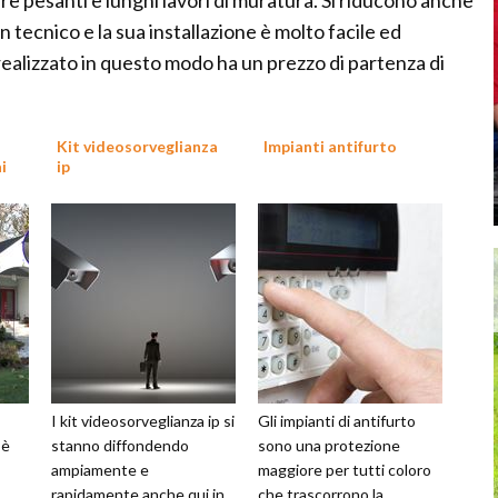
re pesanti e lunghi lavori di muratura. Si riducono anche
 tecnico e la sua installazione è molto facile ed
realizzato in questo modo ha un prezzo di partenza di
Kit videosorveglianza
Impianti antifurto
i
ip
I kit videosorveglianza ip si
Gli impianti di antifurto
 è
stanno diffondendo
sono una protezione
ampiamente e
maggiore per tutti coloro
rapidamente anche qui in
che trascorrono la