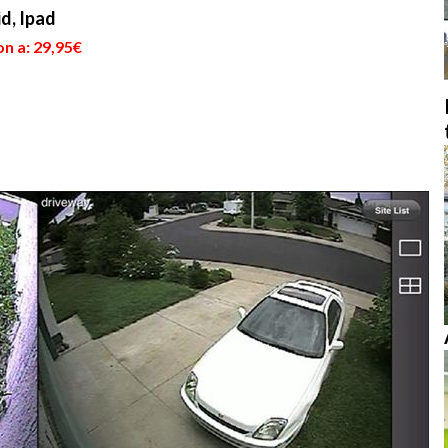
d, Ipad
n a: 29,95€