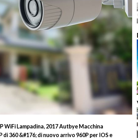
 IP WiFi Lampadina, 2017 Autbye Macchina
 di 360 &#176; di nuovo arrivo 960P per IOS e