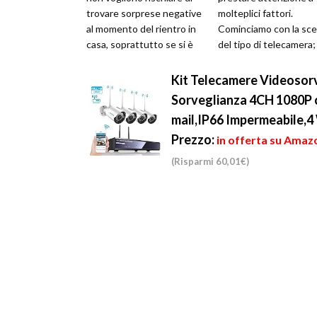
trovare sorprese negative
molteplici fattori.
al momento del rientro in
Cominciamo con la sce
casa, soprattutto se si è
del tipo di telecamera;
costretti a lung...
potrete scegliere tra 
impianto di videoso...
Kit Telecamere Videoso
Sorveglianza 4CH 1080P 
mail,IP66 Impermeabile,
Prezzo:
in offerta su Amaz
(Risparmi 60,01€)