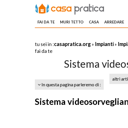
FAI DA TE
MURI TETTO
CASA
ARREDARE
tu sei in :
casapratica.org
»
Impianti
»
Impi
fai da te
Sistema videos
altri art
In questa pagina parleremo di :
Sistema videosorveglian