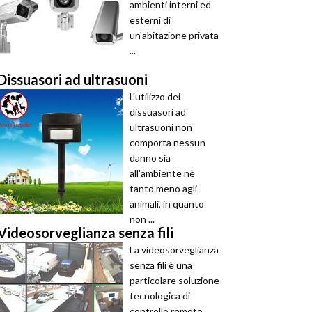
ambienti interni ed
esterni di
un'abitazione privata
...
Dissuasori ad ultrasuoni
L'utilizzo dei
dissuasori ad
ultrasuoni non
comporta nessun
danno sia
all'ambiente nè
tanto meno agli
animali, in quanto
non ...
Videosorveglianza senza fili
La videosorveglianza
senza fili è una
particolare soluzione
tecnologica di
controllo remoto,