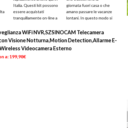
Italia. Questi kit possono
giornata fuori casa o che
lta
essere acquistati
amano passare le vacanze
tranquillamente on-line a
lontani. In questo modo si
un
prezzi modici e
è più tranquilli nel lasciare
successivamente
i...
rveglianza WiFi NVR,SZSINOCAM Telecamera
necessitan...
con Visione Notturna,Motion Detection,Allarme E-
4 Wireless Videocamera Esterno
on a: 199,98€