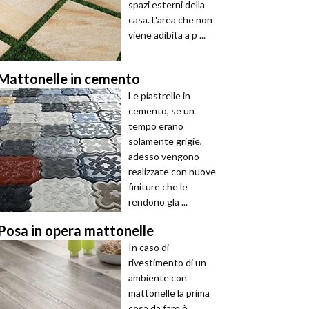
spazi esterni della
casa. L'area che non
viene adibita a p ...
Mattonelle in cemento
Le piastrelle in
cemento, se un
tempo erano
solamente grigie,
adesso vengono
realizzate con nuove
finiture che le
rendono gla ...
Posa in opera mattonelle
In caso di
rivestimento di un
ambiente con
mattonelle la prima
cosa da fare è