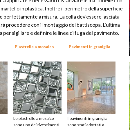
ta applicate è necessario distanziare le mattonelle con
martello in plastica. Inoltre il perimetro della superficie
e perfettamente a misura. La colla dev'essere lasciata
trà procedere con il montaggio del battiscopa. L'ultima
 per sigillare e definire le linee di fuga del pavimento.
Piastrelle a mosaico
Pavimenti in graniglia
Le piastrelle a mosaico
I pavimenti in graniglia
sono uno dei rivestimenti
sono stati adottati a