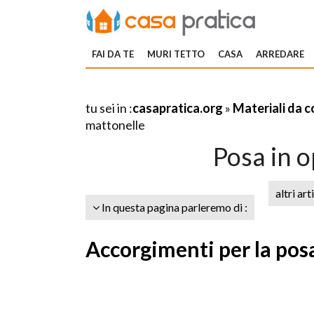
FAI DA TE
MURI TETTO
CASA
ARREDARE
tu sei in :
casapratica.org
»
Materiali da 
mattonelle
Posa in 
altri art
In questa pagina parleremo di :
Accorgimenti per la posa