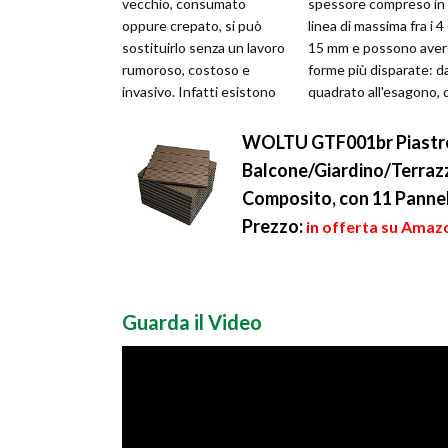
vecchio, consumato
spessore compreso in
oppure crepato, si può
linea di massima fra i 4 
sostituirlo senza un lavoro
15 mm e possono aver
rumoroso, costoso e
forme più disparate: da
invasivo. Infatti esistono
quadrato all'esagono, 
in commercio soluzioni fai
rombo al rettangolo.
da te in lam...
Talvolta può...
WOLTU GTF001br Piastrel
Balcone/Giardino/Terraz
Composito, con 11 Panne
Prezzo:
in offerta su Amazo
Guarda il Video