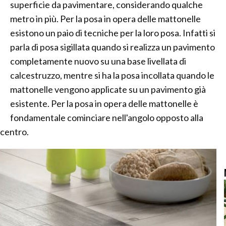
superficie da pavimentare, considerando qualche
metro in più. Per la posa in opera delle mattonelle
esistono un paio di tecniche per la loro posa. Infatti si
parla di posa sigillata quando si realizza un pavimento
completamente nuovo su una base livellata di
calcestruzzo, mentre si ha la posa incollata quando le
mattonelle vengono applicate su un pavimento già
esistente. Per la posa in opera delle mattonelle è
fondamentale cominciare nell'angolo opposto alla
 centro.