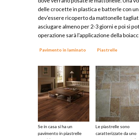
dove verrano posate le mattonelle. Una vol
delle crocette in plastica e batterle con un 
dev'essere ricoperto da mattonelle tagliat
asciugare almeno per 2-3 giorni e poi si po
operazione sarà l'applicazione della boiacca
Pavimento in laminato
Piastrelle
Se in casa si ha un
Le piastrelle sono
pavimento in piastrelle
caratterizzate da uno