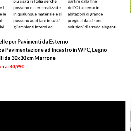
più usati in Italia perché
partire dalla fine
e i
possono essere realizzate
dell'Ottocento in
e le
in qualunque materiale e si
abitazioni di grande
l
possono adottare in tutti
pregio: infatti sono
dal
gli ambienti interni ed
soluzioni di arredo eleganti
esterni. Si caratte...
e ricercate, adatte sia agli
ambienti interni...
le per Pavimenti da Esterno
za Pavimentazione ad Incastro in WPC, Legno
lli da 30x30 cm Marrone
n a: 40,99€