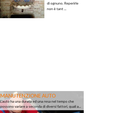
di ognuno. Reperirle
non è tant ...
MANUTENZIONE AUTO
L'auto ha una durata ed una resa nel tempo che
possono variare a seconda di diversi fattori, quali a...