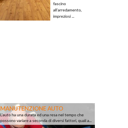
fascino
all'arredamento,
impreziosi ...
MANUTENZIONE AUTO
L'auto ha una durata ed una resa nel tempo che
possono variare a seconda di diversi fattori, quali a...