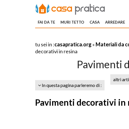
FAI DA TE
MURI TETTO
CASA
ARREDARE
tu sei in :
casapratica.org
»
Materiali da 
decorativi in resina
Pavimenti d
altri art
In questa pagina parleremo di :
Pavimenti decorativi in r