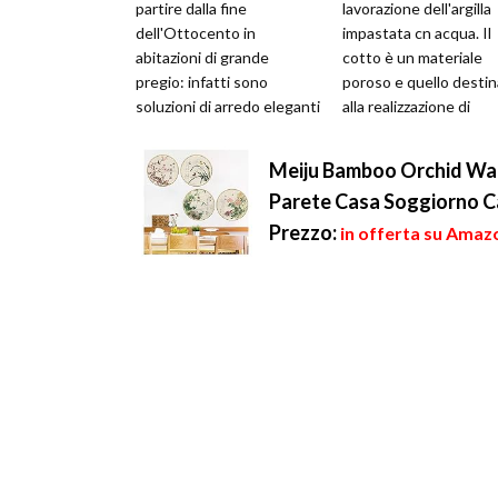
partire dalla fine
lavorazione dell'argilla
dell'Ottocento in
impastata cn acqua. Il
abitazioni di grande
cotto è un materiale
pregio: infatti sono
poroso e quello desti
soluzioni di arredo eleganti
alla realizzazione di
e ricercate, adatte sia agli
pavimenti spesso vien
ambienti interni...
sottopost...
Meiju Bamboo Orchid Wall
Parete Casa Soggiorno C
Prezzo:
in offerta su Amazo