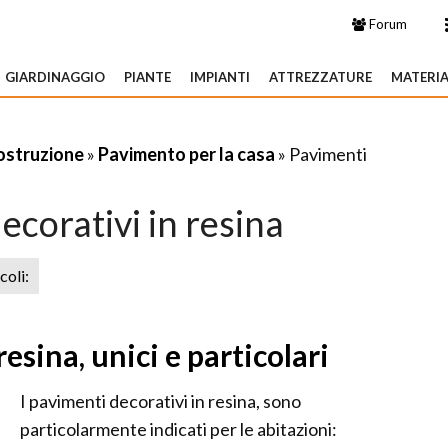
Forum
GIARDINAGGIO
PIANTE
IMPIANTI
ATTREZZATURE
MATERIA
costruzione
»
Pavimento per la casa
» Pavimenti
ecorativi in resina
icoli:
esina, unici e particolari
I pavimenti decorativi in resina, sono
particolarmente indicati per le abitazioni: