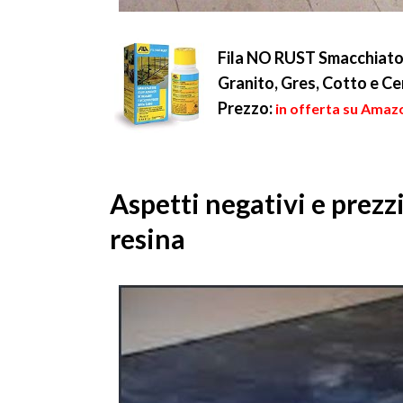
Fila NO RUST Smacchiator
Granito, Gres, Cotto e C
Prezzo:
in offerta su Amaz
Aspetti negativi e prezz
resina