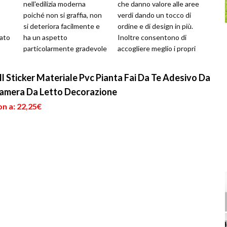
nell'edilizia moderna
che danno valore alle aree
poiché non si graffia, non
verdi dando un tocco di
si deteriora facilmente e
ordine e di design in più.
nato
ha un aspetto
Inoltre consentono di
particolarmente gradevole
accogliere meglio i propri
e
alla vista. Viene
ospiti. I pavimenti p...
commercializ...
 Sticker Materiale Pvc Pianta Fai Da Te Adesivo Da
amera Da Letto Decorazione
n a: 22,25€