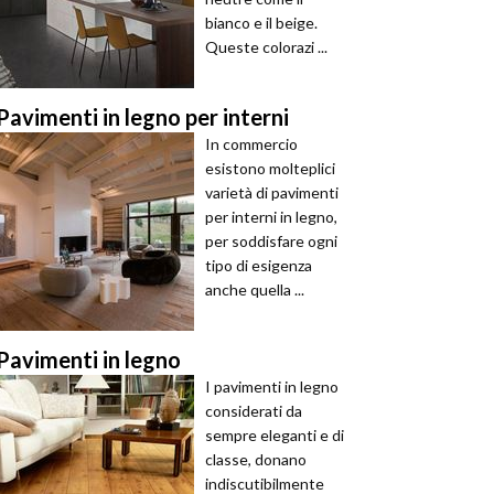
bianco e il beige.
Queste colorazi ...
Pavimenti in legno per interni
In commercio
esistono molteplici
varietà di pavimenti
per interni in legno,
per soddisfare ogni
tipo di esigenza
anche quella ...
Pavimenti in legno
I pavimenti in legno
considerati da
sempre eleganti e di
classe, donano
indiscutibilmente