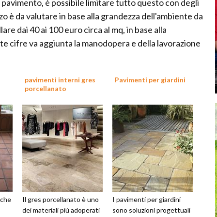
 pavimento, è possibile limitare tutto questo con degli
zzo è da valutare in base alla grandezza dell'ambiente da
llare dai 40 ai 100 euro circa al mq, in base alla
este cifre va aggiunta la manodopera e della lavorazione
pavimenti interni gres
Pavimenti per giardini
porcellanato
 che
Il gres porcellanato è uno
I pavimenti per giardini
dei materiali più adoperati
sono soluzioni progettuali