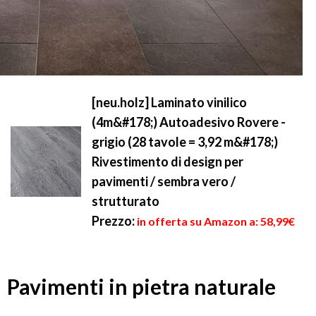
[neu.holz] Laminato vinilico
(4m&#178;) Autoadesivo Rovere -
grigio (28 tavole = 3,92 m&#178;)
Rivestimento di design per
pavimenti / sembra vero /
strutturato
Prezzo:
in offerta su Amazon a: 58,99€
Pavimenti in pietra naturale