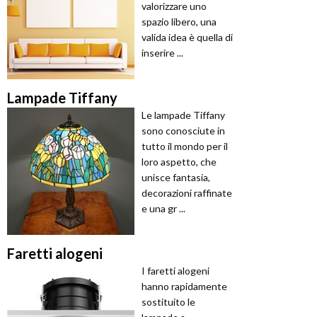
valorizzare uno
spazio libero, una
valida idea è quella di
inserire ...
Lampade Tiffany
Le lampade Tiffany
sono conosciute in
tutto il mondo per il
loro aspetto, che
unisce fantasia,
decorazioni raffinate
e una gr ...
Faretti alogeni
I faretti alogeni
hanno rapidamente
sostituito le