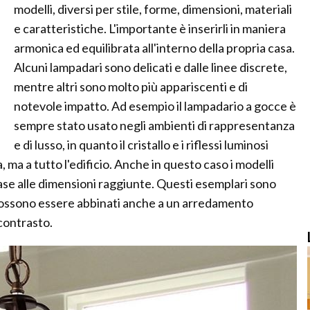
modelli, diversi per stile, forme, dimensioni, materiali
e caratteristiche. L'importante è inserirli in maniera
armonica ed equilibrata all'interno della propria casa.
Alcuni lampadari sono delicati e dalle linee discrete,
mentre altri sono molto più appariscenti e di
notevole impatto. Ad esempio il lampadario a gocce è
sempre stato usato negli ambienti di rappresentanza
e di lusso, in quanto il cristallo e i riflessi luminosi
, ma a tutto l'edificio. Anche in questo caso i modelli
se alle dimensioni raggiunte. Questi esemplari sono
a possono essere abbinati anche a un arredamento
contrasto.