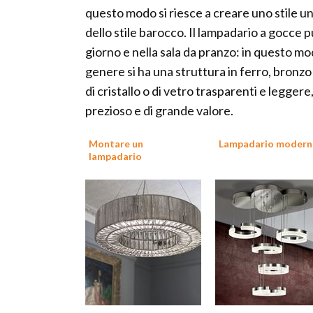
questo modo si riesce a creare uno stile un
dello stile barocco. Il lampadario a gocce p
giorno e nella sala da pranzo: in questo m
genere si ha una struttura in ferro, bronz
di cristallo o di vetro trasparenti e legger
prezioso e di grande valore.
Montare un
Lampadario moder
lampadario