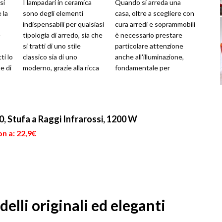
si
I lampadari in ceramica
Quando si arreda una
 la
sono degli elementi
casa, oltre a scegliere con
indispensabili per qualsiasi
cura arredi e soprammobili
e
tipologia di arredo, sia che
è necessario prestare
si tratti di uno stile
particolare attenzione
ti lo
classico sia di uno
anche all'illuminazione,
e di
moderno, grazie alla ricca
fondamentale per
h...
varietà di modelli
valorizzare al meglio ogni
disponibi...
stanza. Ch...
, Stufa a Raggi Infrarossi, 1200 W
n a: 22,9€
lli originali ed eleganti