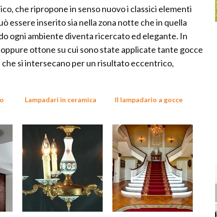
ico, che ripropone in senso nuovo i classici elementi
uò essere inserito sia nella zona notte che in quella
odo ogni ambiente diventa ricercato ed elegante. In
o oppure ottone su cui sono state applicate tante gocce
e, che si intersecano per un risultato eccentrico,
no
Lampadari in ceramica
Il lampadario a gocce