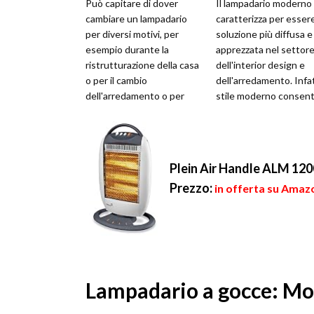
Può capitare di dover
Il lampadario moderno 
cambiare un lampadario
caratterizza per essere
per diversi motivi, per
soluzione più diffusa e
esempio durante la
apprezzata nel settor
ristrutturazione della casa
dell'interior design e
o per il cambio
dell'arredamento. Infat
dell'arredamento o per
stile moderno consent
altre ragioni. Comunque
mettere a punto impieg
sia, montare un lampa...
Plein Air Handle ALM 1200
Prezzo:
in offerta su Amazo
Lampadario a gocce: Mode