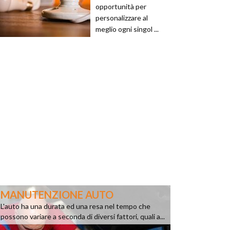
opportunità per
personalizzare al
meglio ogni singol ...
MANUTENZIONE AUTO
L'auto ha una durata ed una resa nel tempo che
possono variare a seconda di diversi fattori, quali a...