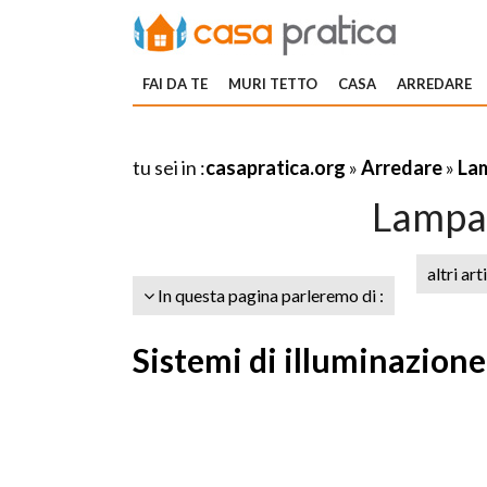
FAI DA TE
MURI TETTO
CASA
ARREDARE
tu sei in :
casapratica.org
»
Arredare
»
La
Lampad
altri art
In questa pagina parleremo di :
Sistemi di illuminazione