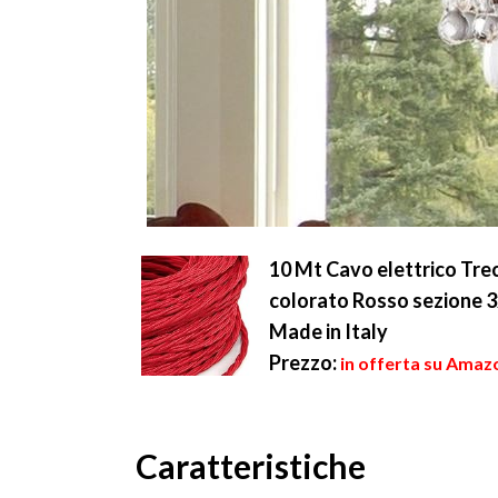
10 Mt Cavo elettrico Trecc
colorato Rosso sezione 3x
Made in Italy
Prezzo:
in offerta su Amazo
Caratteristiche