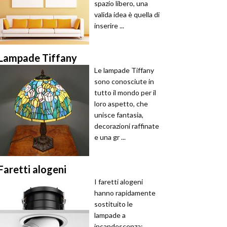
spazio libero, una
valida idea è quella di
inserire ...
Lampade Tiffany
Le lampade Tiffany
sono conosciute in
tutto il mondo per il
loro aspetto, che
unisce fantasia,
decorazioni raffinate
e una gr ...
Faretti alogeni
I faretti alogeni
hanno rapidamente
sostituito le
lampade a
incandescenza: