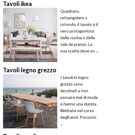
Tavoli ikea
Quadrato,
rettangolare o
rotondo, il tavolo è il
vero protagonista
della cucina o della
sala da pranzo. La
sua scelta deve es ...
Tavoli legno grezzo
I tavoli in legno
grezzo sono
destinati a non
passare mai di moda
e hanno una durata
illimitata nel corso
degli anni. Possono
...