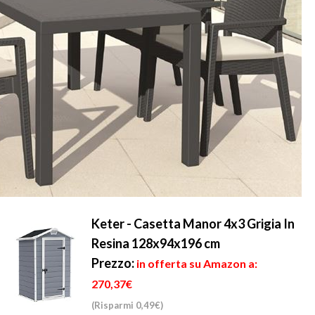
Keter - Casetta Manor 4x3 Grigia In
Resina 128x94x196 cm
Prezzo:
in offerta su Amazon a:
270,37€
(Risparmi 0,49€)