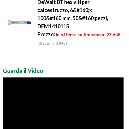
DeWalt BT hex viti per
calcestruzzo, 6&#160;x
100&#160;mm, 50&#160;pezzi,
DFM141011S
Prezzo:
in offerta su Amazon a: 27,64€
(Risparmi 0,94€)
Guarda il Video