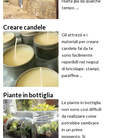
realtà già da qualche
tempo. ...
Creare candele
Gli attrezzi e i
materiali per creare
candele fai da te
sono facilmente
reperibili nei negozi
di bricolage: stampi,
paraffina ...
Piante in bottiglia
Le piante in bottiglia
non sono così difficili
da realizzare come
potrebbe sembrare
in un primo
momento. Si