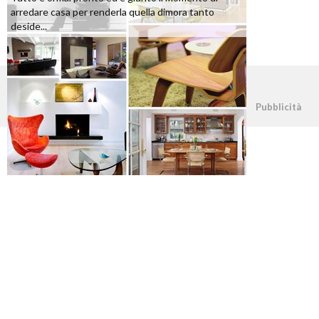
arredare casa per renderla quella dimora tanto
deside...
©2026 - casapratica.org - p.iva 03338800984
Pubblicità