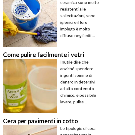
ceramica sono molto
resistenti alle
sollecitazioni, sono
igienici e il loro
impiego è molto
diffuso negli edif ...
Come pulire facilmente i vetri
Inutile dire che
anziché spendere
ingenti somme di
denaro in detersivi
ad alto contenuto
chimico, è possibile
lavare, pulire ...
Cera per pavimenti in cotto
Le tipologie di cera
per pavimento in