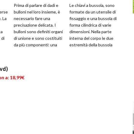
Prima di parlare di dadi e
Le chiavi a bussola, sono
verse
bulloni nel loro insieme, è
formate da un utensile di
. La
necessario fare una
fissaggio e una bussola di
precisazione delicata. I
forma cilindrica di varie
ta
bulloni sono definiti organi
dimensioni. Nella parte
 di
di unione e sono costituiti
interna del corpo le due
da più componenti: una
estremità della bussola
vite, il vero corpo ...
hanno forme diverse: i...
Dvd)
n a: 18,99€