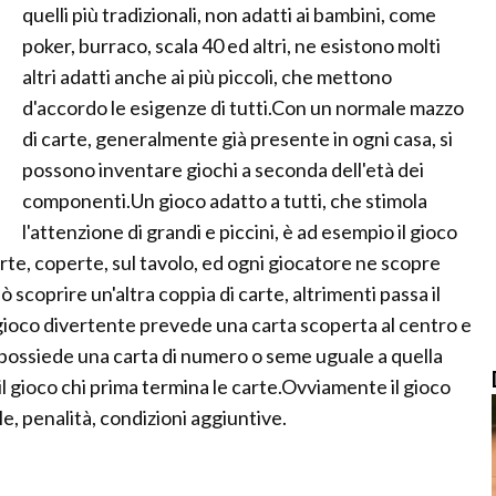
quelli più tradizionali, non adatti ai bambini, come
poker, burraco, scala 40 ed altri, ne esistono molti
altri adatti anche ai più piccoli, che mettono
d'accordo le esigenze di tutti.Con un normale mazzo
di carte, generalmente già presente in ogni casa, si
possono inventare giochi a seconda dell'età dei
componenti.Un gioco adatto a tutti, che stimola
l'attenzione di grandi e piccini, è ad esempio il gioco
arte, coperte, sul tavolo, ed ogni giocatore ne scopre
ò scoprire un'altra coppia di carte, altrimenti passa il
gioco divertente prevede una carta scoperta al centro e
 possiede una carta di numero o seme uguale a quella
il gioco chi prima termina le carte.Ovviamente il gioco
le, penalità, condizioni aggiuntive.