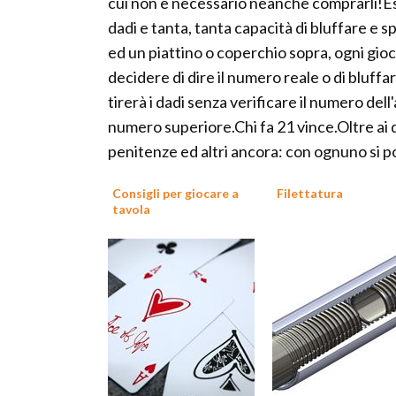
cui non è necessario neanche comprarli!Esis
dadi e tanta, tanta capacità di bluffare e 
ed un piattino o coperchio sopra, ogni gioca
decidere di dire il numero reale o di bluffar
tirerà i dadi senza verificare il numero dell
numero superiore.Chi fa 21 vince.Oltre ai d
penitenze ed altri ancora: con ognuno si p
Consigli per giocare a
Filettatura
tavola