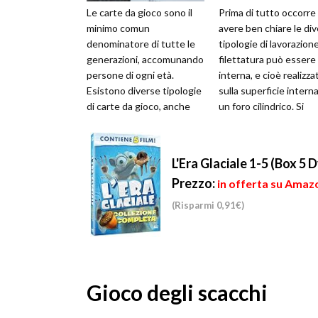
Le carte da gioco sono il
Prima di tutto occorre
minimo comun
avere ben chiare le di
denominatore di tutte le
tipologie di lavorazione
generazioni, accomunando
filettatura può essere
persone di ogni età.
interna, e cioè realizza
Esistono diverse tipologie
sulla superficie interna
di carte da gioco, anche
un foro cilindrico. Si
se, certamente le più
ottengono così elem...
conosciute sono ...
L'Era Glaciale 1-5 (Box 5 
Prezzo:
in offerta su Amazo
(Risparmi 0,91€)
Gioco degli scacchi