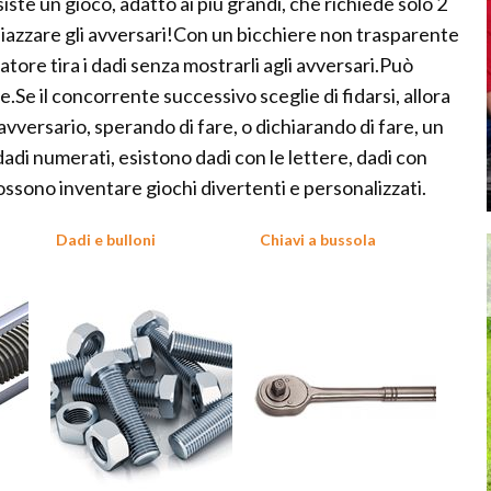
te un gioco, adatto ai più grandi, che richiede solo 2
spiazzare gli avversari!Con un bicchiere non trasparente
tore tira i dadi senza mostrarli agli avversari.Può
e.Se il concorrente successivo sceglie di fidarsi, allora
'avversario, sperando di fare, o dichiarando di fare, un
adi numerati, esistono dadi con le lettere, dadi con
ossono inventare giochi divertenti e personalizzati.
Dadi e bulloni
Chiavi a bussola