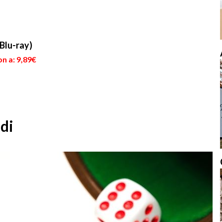
(Blu-ray)
n a: 9,89€
adi