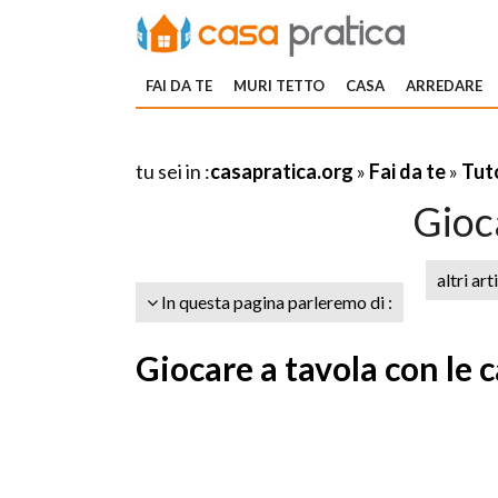
FAI DA TE
MURI TETTO
CASA
ARREDARE
tu sei in :
casapratica.org
»
Fai da te
»
Tuto
Gioc
altri art
In questa pagina parleremo di :
Giocare a tavola con le 