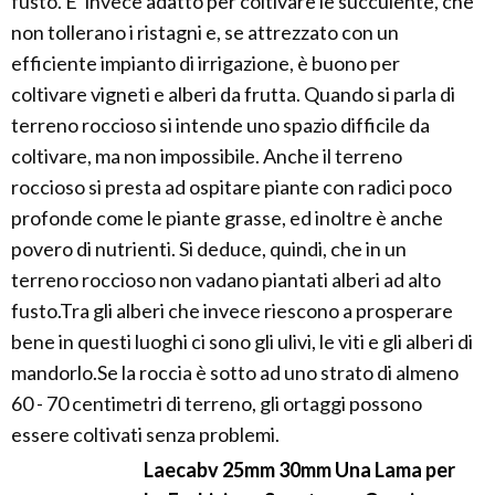
fusto. E' invece adatto per coltivare le succulente, che
non tollerano i ristagni e, se attrezzato con un
efficiente impianto di irrigazione, è buono per
coltivare vigneti e alberi da frutta. Quando si parla di
terreno roccioso si intende uno spazio difficile da
coltivare, ma non impossibile. Anche il terreno
roccioso si presta ad ospitare piante con radici poco
profonde come le piante grasse, ed inoltre è anche
povero di nutrienti. Si deduce, quindi, che in un
terreno roccioso non vadano piantati alberi ad alto
fusto.Tra gli alberi che invece riescono a prosperare
bene in questi luoghi ci sono gli ulivi, le viti e gli alberi di
mandorlo.Se la roccia è sotto ad uno strato di almeno
60 - 70 centimetri di terreno, gli ortaggi possono
essere coltivati senza problemi.
Laecabv 25mm 30mm Una Lama per