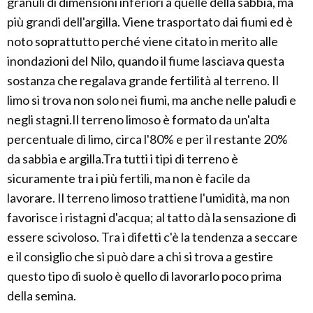
granuli di dimensioni inferiori a quelle della sabbia, ma
più grandi dell'argilla. Viene trasportato dai fiumi ed è
noto soprattutto perché viene citato in merito alle
inondazioni del Nilo, quando il fiume lasciava questa
sostanza che regalava grande fertilità al terreno. Il
limo si trova non solo nei fiumi, ma anche nelle paludi e
negli stagni.Il terreno limoso è formato da un'alta
percentuale di limo, circa l'80% e per il restante 20%
da sabbia e argilla.Tra tutti i tipi di terreno è
sicuramente tra i più fertili, ma non è facile da
lavorare. Il terreno limoso trattiene l'umidità, ma non
favorisce i ristagni d'acqua; al tatto dà la sensazione di
essere scivoloso. Tra i difetti c'è la tendenza a seccare
e il consiglio che si può dare a chi si trova a gestire
questo tipo di suolo è quello di lavorarlo poco prima
della semina.