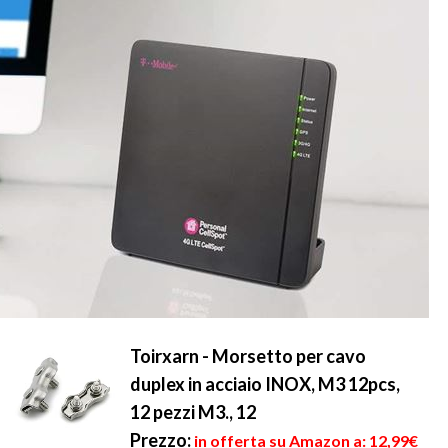
Toirxarn - Morsetto per cavo
duplex in acciaio INOX, M3 12pcs,
12 pezzi M3., 12
Prezzo:
in offerta su Amazon a: 12,99€