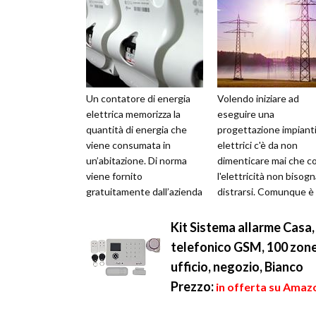
Un contatore di energia
Volendo iniziare ad
elettrica memorizza la
eseguire una
quantità di energia che
progettazione impiant
viene consumata in
elettrici c'è da non
un’abitazione. Di norma
dimenticare mai che c
viene fornito
l'elettricità non bisog
gratuitamente dall’azienda
distrarsi. Comunque è
con la quale si stipula il
sempre meglio conosc
contratto, anche s...
qualche nozione
Kit Sistema allarme Casa,
fondamental...
telefonico GSM, 100 zone 
ufficio, negozio, Bianco
Prezzo:
in offerta su Amazo