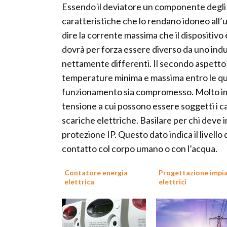
Essendo il deviatore un componente degli i
caratteristiche che lo rendano idoneo all’uti
dire la corrente massima che il dispositivo
dovrà per forza essere diverso da uno indu
nettamente differenti. Il secondo aspetto 
temperature minima e massima entro le qual
funzionamento sia compromesso. Molto impor
tensione a cui possono essere soggetti i c
scariche elettriche. Basilare per chi deve 
protezione IP. Questo dato indica il livello
contatto col corpo umano o con l’acqua.
Contatore energia
Progettazione impia
elettrica
elettrici