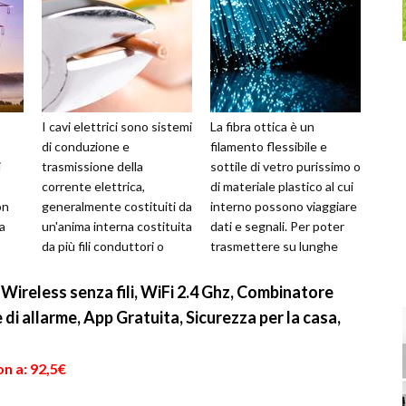
I cavi elettrici sono sistemi
La fibra ottica è un
di conduzione e
filamento flessibile e
i
trasmissione della
sottile di vetro purissimo o
corrente elettrica,
di materiale plastico al cui
on
generalmente costituiti da
interno possono viaggiare
na
un'anima interna costituita
dati e segnali. Per poter
da più fili conduttori o
trasmettere su lunghe
ere
fibre ottiche intrecciati tra
distanze, la superfice d...
loro....
 Wireless senza fili, WiFi 2.4 Ghz, Combinatore
di allarme, App Gratuita, Sicurezza per la casa,
n a: 92,5€