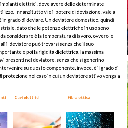
mpianti elettrici, deve avere delle determinate
lizzo. Innanzitutto vi è il potere di deviazione, vale a
 è in grado di deviare. Un deviatore domestico, quindi
striale, dato che le potenze elettriche in uso sono
da considerare è la temperatura di lavoro, ovvero le
i il deviatore può trovarsi senza che il suo
tante è poi la rigidità dielettrica, la massima
avi presenti nel deviatore, senza che si generino
intervenire su questo componente, invece, è il grado di
 di protezione nel caso in cui un deviatore attivo venga a
nti
Cavi elettrici
Fibra ottica