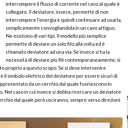
interrompere il flusso di corrente nel cavo al quale è
collegato. Il deviatore, invece, permette di non
interrompere l’energia e quindi continuare ad usarla,
semplicemente convogliandola in un cavo attiguo.
Ne esistono di vari tipi. Il modello più semplice
permette di deviare un solo filo alla volta ed è
chiamato deviatore ad una via. Se invece si ha la
necessità di deviare più fili contemporaneamente, si
to proprio a questo scopo. Se si deve intervenire
re il simbolo elettrico del deviatore per essere sicuri di
appresentato da un cerchio dal quale fuoriescono in
io. Nel caso in cui invece si debba ricercare un deviatore
 cerchio dal quale però usciranno, sempre verso direzioni