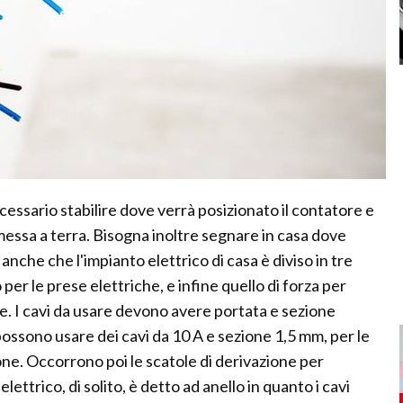
ecessario stabilire dove verrà posizionato il contatore e
messa a terra. Bisogna inoltre segnare in casa dove
anche che l'impianto elettrico di casa è diviso in tre
ro per le prese elettriche, e infine quello di forza per
ce. I cavi da usare devono avere portata e sezione
si possono usare dei cavi da 10 A e sezione 1,5 mm, per le
ione. Occorrono poi le scatole di derivazione per
 elettrico, di solito, è detto ad anello in quanto i cavi