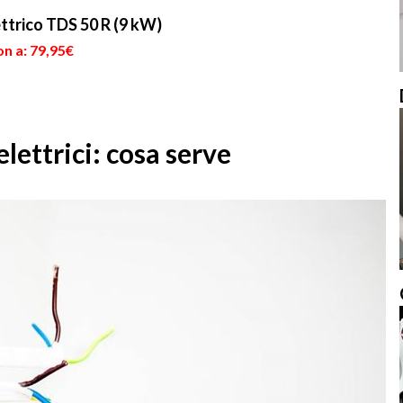
trico TDS 50 R (9 kW)
n a: 79,95€
lettrici: cosa serve