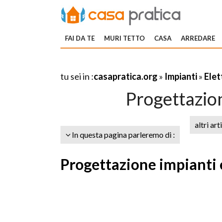
FAI DA TE
MURI TETTO
CASA
ARREDARE
tu sei in :
casapratica.org
»
Impianti
»
Elet
Progettazion
altri art
In questa pagina parleremo di :
Progettazione impianti 