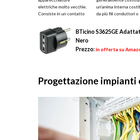
elettriche molto vecchie.
un'anima interna costi
Consiste in un contatto
da più fili conduttori o
che si viene a creare
fibre ottiche intrecciat
accidentalmente tra due
loro....
BTicino S3625GE Adattato
pola...
Nero
Prezzo:
in offerta su Amazo
Progettazione impianti e