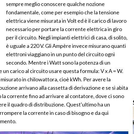
sempre meglio conoscere qualche nozione
fondamentale, come per esempio che la tensione
elettrica viene misurata in Volt ed è il carico di lavoro
necessario per portare la corrente elettrica in giro
per il circuito. Negli impianti elettrici di casa, di solito,
è uguale a 220 V. Gli Ampère invece misurano quanti
elettroni viaggiano in un punto del circuito ogni
secondo. Mentre i Watt sono la potenza di un
un carico al circuito usare questa formula: V x A = W.
 misurato in chilowattora, cioè kWh. Per avere la
buzione arrivano alla cassetta di derivazione e se si abita
o la corrente fino ad arrivare al contatore, dove ci sono
re il quadro di distribuzione. Quest'ultimo ha un
rompere la corrente in caso di bisogno e da qui
tamento.