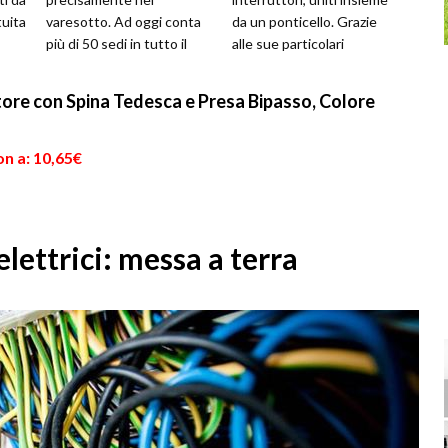
tuita
varesotto. Ad oggi conta
da un ponticello. Grazie
più di 50 sedi in tutto il
alle sue particolari
i tra
mondo ed è in rapida
funzionalità il
espansione. ...
commutatore permette di
re con Spina Tedesca e Presa Bipasso, Colore
atti...
n a: 10,65€
lettrici: messa a terra