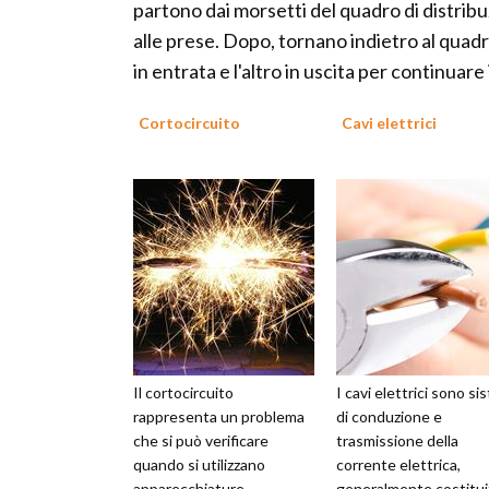
partono dai morsetti del quadro di distribu
alle prese. Dopo, tornano indietro al quadro
in entrata e l'altro in uscita per continuar
Cortocircuito
Cavi elettrici
Il cortocircuito
I cavi elettrici sono si
rappresenta un problema
di conduzione e
che si può verificare
trasmissione della
quando si utilizzano
corrente elettrica,
apparecchiature
generalmente costitui