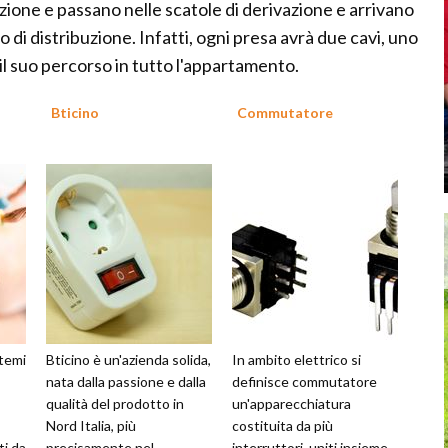
zione e passano nelle scatole di derivazione e arrivano
 di distribuzione. Infatti, ogni presa avrà due cavi, uno
e il suo percorso in tutto l'appartamento.
Bticino
Commutatore
stemi
Bticino è un'azienda solida,
In ambito elettrico si
nata dalla passione e dalla
definisce commutatore
qualità del prodotto in
un'apparecchiatura
Nord Italia, più
costituita da più
ti da
precisamente nel
interruttori, uniti insieme