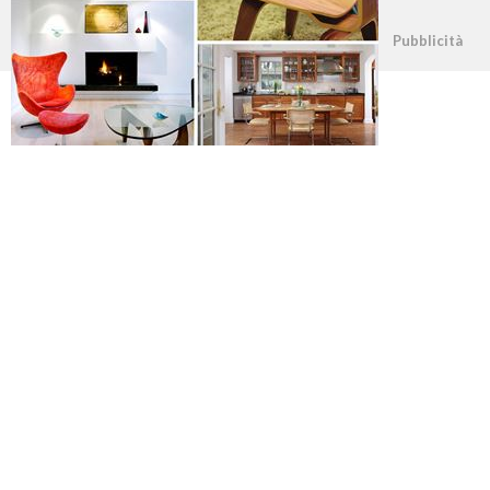
©2026 - casapratica.org - p.iva 03338800984
Pubblicità