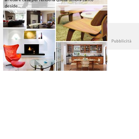
deside...
©2026 - casapratica.org - p.iva 03338800984
Pubblicità