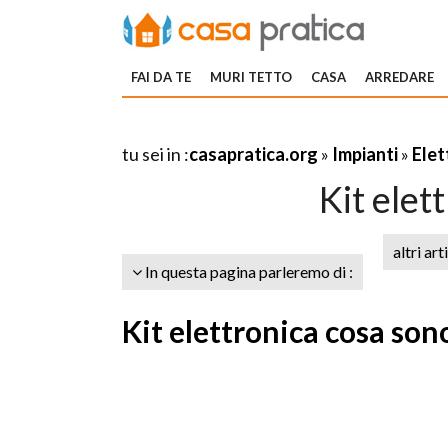
FAI DA TE
MURI TETTO
CASA
ARREDARE
tu sei in :
casapratica.org
»
Impianti
»
Elet
Kit elet
altri art
In questa pagina parleremo di :
Kit elettronica cosa son