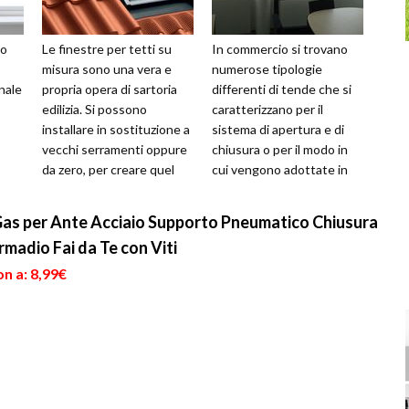
no
Le finestre per tetti su
In commercio si trovano
misura sono una vera e
numerose tipologie
onale
propria opera di sartoria
differenti di tende che si
edilizia. Si possono
caratterizzano per il
installare in sostituzione a
sistema di apertura e di
vecchi serramenti oppure
chiusura o per il modo in
da zero, per creare quel
cui vengono adottate in
riale
punto luce mancante in
casa o all'esterno. Le
un'...
tende scor...
Gas per Ante Acciaio Supporto Pneumatico Chiusura
madio Fai da Te con Viti
n a: 8,99€