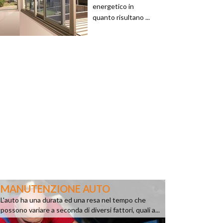
energetico in
quanto risultano ...
MANUTENZIONE AUTO
L'auto ha una durata ed una resa nel tempo che
possono variare a seconda di diversi fattori, quali a...