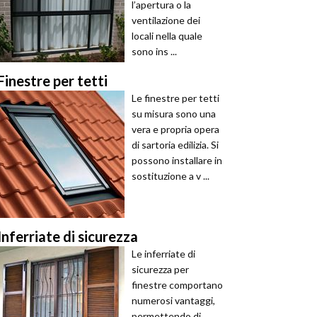
l’apertura o la
ventilazione dei
locali nella quale
sono ins ...
Finestre per tetti
Le finestre per tetti
su misura sono una
vera e propria opera
di sartoria edilizia. Si
possono installare in
sostituzione a v ...
Inferriate di sicurezza
Le inferriate di
sicurezza per
finestre comportano
numerosi vantaggi,
permettendo di