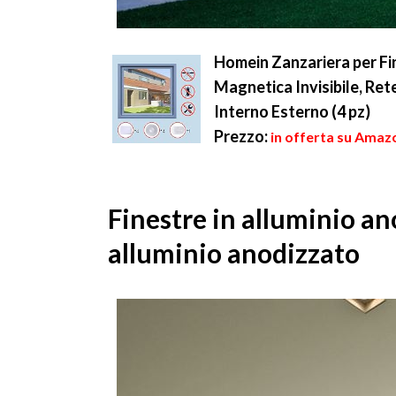
Homein Zanzariera per Fi
Magnetica Invisibile, Re
Interno Esterno (4 pz)
Prezzo:
in offerta su Amazo
Finestre in alluminio ano
alluminio anodizzato