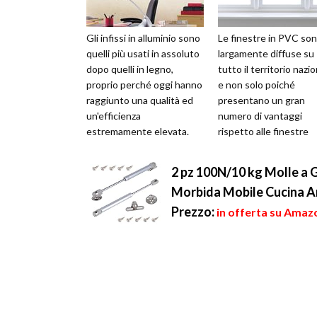
Gli infissi in alluminio sono
Le finestre in PVC so
quelli più usati in assoluto
largamente diffuse su
dopo quelli in legno,
tutto il territorio nazi
proprio perché oggi hanno
e non solo poiché
raggiunto una qualità ed
presentano un gran
un'efficienza
numero di vantaggi
estremamente elevata.
rispetto alle finestre
Essi riescono a soddisfare
realizzate in altro mate
ogni ...
come il legno o...
2 pz 100N/10 kg Molle a 
Morbida Mobile Cucina Ar
Prezzo:
in offerta su Amazo