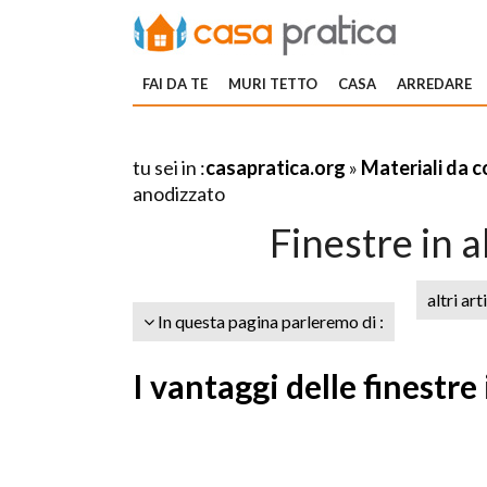
FAI DA TE
MURI TETTO
CASA
ARREDARE
tu sei in :
casapratica.org
»
Materiali da 
anodizzato
Finestre in 
altri art
In questa pagina parleremo di :
I vantaggi delle finestr