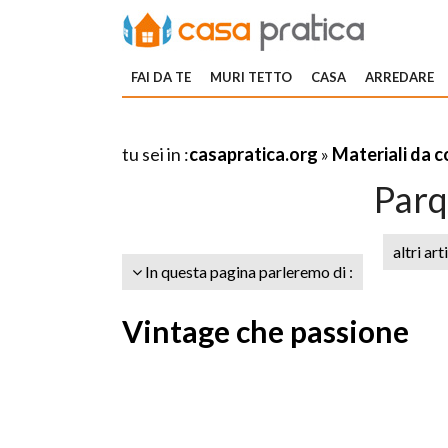
FAI DA TE
MURI TETTO
CASA
ARREDARE
tu sei in :
casapratica.org
»
Materiali da 
Parq
altri art
In questa pagina parleremo di :
Vintage che passione