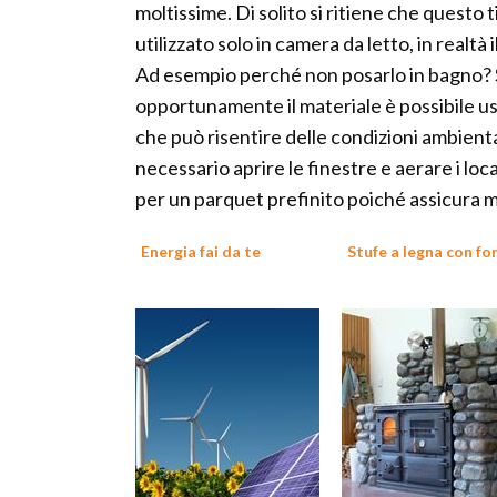
moltissime. Di solito si ritiene che questo
utilizzato solo in camera da letto, in realt
Ad esempio perché non posarlo in bagno? 
opportunamente il materiale è possibile usa
che può risentire delle condizioni ambienta
necessario aprire le finestre e aerare i loc
per un parquet prefinito poiché assicura m
Energia fai da te
Stufe a legna con fo