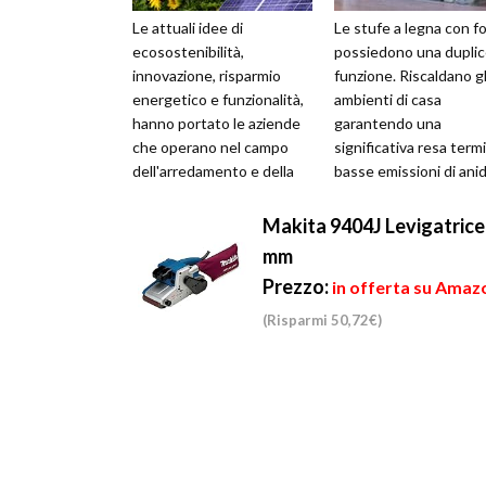
Le attuali idee di
Le stufe a legna con f
ecosostenibilità,
possiedono una dupli
innovazione, risparmio
funzione. Riscaldano gl
energetico e funzionalità,
ambienti di casa
hanno portato le aziende
garantendo una
che operano nel campo
significativa resa termi
dell'arredamento e della
basse emissioni di ani
realizzazione d'impianti
carbonica ed un ridott
specifici (elett...
impatto ambie...
Makita 9404J Levigatrice
mm
Prezzo:
in offerta su Amaz
(Risparmi 50,72€)