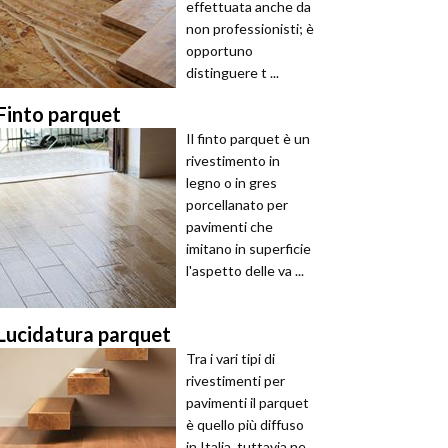
effettuata anche da
non professionisti; è
opportuno
distinguere t ...
Finto parquet
Il finto parquet è un
rivestimento in
legno o in gres
porcellanato per
pavimenti che
imitano in superficie
l'aspetto delle va ...
Lucidatura parquet
Tra i vari tipi di
rivestimenti per
pavimenti il parquet
è quello più diffuso
in Italia, tuttavia ne