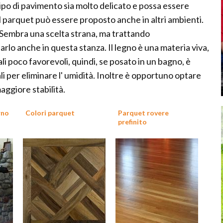
 tipo di pavimento sia molto delicato e possa essere
à il parquet può essere proposto anche in altri ambienti.
Sembra una scelta strana, ma trattando
rlo anche in questa stanza. Il legno è una materia viva,
li poco favorevoli, quindi, se posato in un bagno, è
ali per eliminare l' umidità. Inoltre è opportuno optare
aggiore stabilità.
rno
Colori parquet
Parquet rovere
prefinito