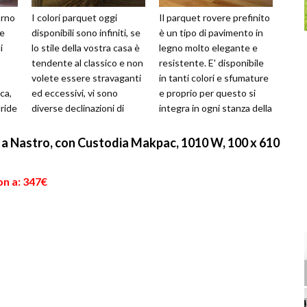
orno
I colori parquet oggi
Il parquet rovere prefinito
ce
disponibili sono infiniti, se
è un tipo di pavimento in
i
lo stile della vostra casa è
legno molto elegante e
tendente al classico e non
resistente. E' disponibile
volete essere stravaganti
in tanti colori e sfumature
ca,
ed eccessivi, vi sono
e proprio per questo si
dride
diverse declinazioni di
integra in ogni stanza della
o
colori disponibili t...
casa, in camera...
 a Nastro, con Custodia Makpac, 1010 W, 100 x 610
on a: 347€