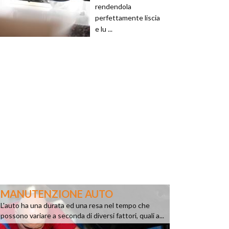
rendendola
perfettamente liscia
e lu ...
MANUTENZIONE AUTO
L'auto ha una durata ed una resa nel tempo che
possono variare a seconda di diversi fattori, quali a...