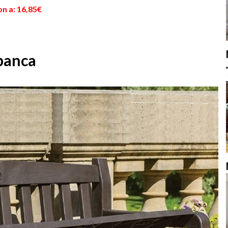
n a: 16,85€
apanca