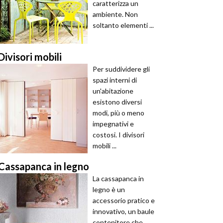
caratterizza un
ambiente. Non
soltanto elementi ...
Divisori mobili
Per suddividere gli
spazi interni di
un'abitazione
esistono diversi
modi, più o meno
impegnativi e
costosi. I divisori
mobili ...
Cassapanca in legno
La cassapanca in
legno è un
accessorio pratico e
innovativo, un baule
contenitore che