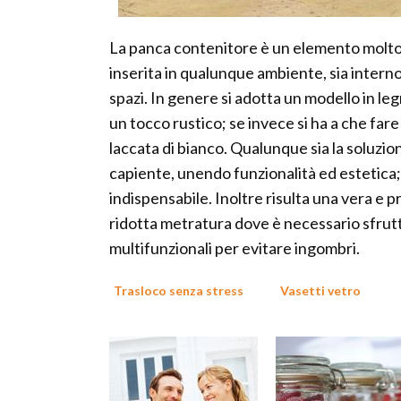
La panca contenitore è un elemento molto v
inserita in qualunque ambiente, sia interno
spazi. In genere si adotta un modello in leg
un tocco rustico; se invece si ha a che far
laccata di bianco. Qualunque sia la soluzi
capiente, unendo funzionalità ed estetica; 
indispensabile. Inoltre risulta una vera e pr
ridotta metratura dove è necessario sfrut
multifunzionali per evitare ingombri.
Trasloco senza stress
Vasetti vetro