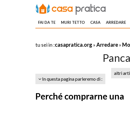
FAI DA TE
MURI TETTO
CASA
ARREDARE
tu sei in :
casapratica.org
»
Arredare
»
Mob
Panca
altri art
In questa pagina parleremo di :
Perché comprarne una