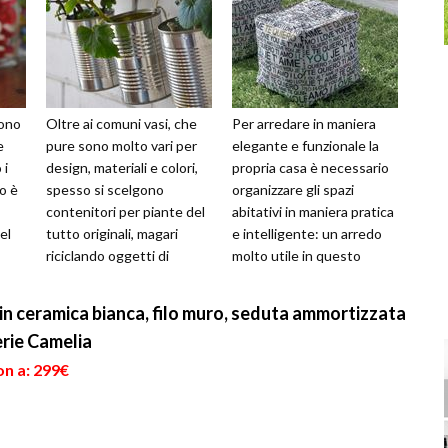
gono
Oltre ai comuni vasi, che
Per arredare in maniera
e
pure sono molto vari per
elegante e funzionale la
 i
design, materiali e colori,
propria casa è necessario
ro è
spesso si scelgono
organizzare gli spazi
contenitori per piante del
abitativi in maniera pratica
el
tutto originali, magari
e intelligente: un arredo
riciclando oggetti di
molto utile in questo
.
casa.In effetti, con un po'
senso è il pouf
d...
contenitor...
i in ceramica bianca, filo muro, seduta ammortizzata
erie Camelia
on a: 299€