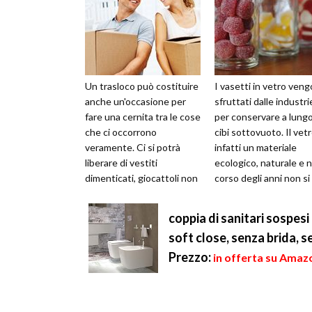
Un trasloco può costituire
I vasetti in vetro ven
anche un'occasione per
sfruttati dalle industri
fare una cernita tra le cose
per conservare a lungo
che ci occorrono
cibi sottovuoto. Il vet
veramente. Ci si potrà
infatti un materiale
liberare di vestiti
ecologico, naturale e n
dimenticati, giocattoli non
corso degli anni non si
più usati, regali finiti nel
altera. Chi fa marmella..
dime...
coppia di sanitari sospes
soft close, senza brida, s
Prezzo:
in offerta su Amaz