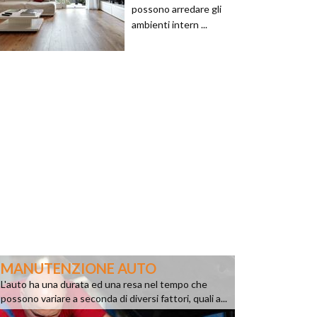
possono arredare gli
ambienti intern ...
MANUTENZIONE AUTO
L'auto ha una durata ed una resa nel tempo che
possono variare a seconda di diversi fattori, quali a...