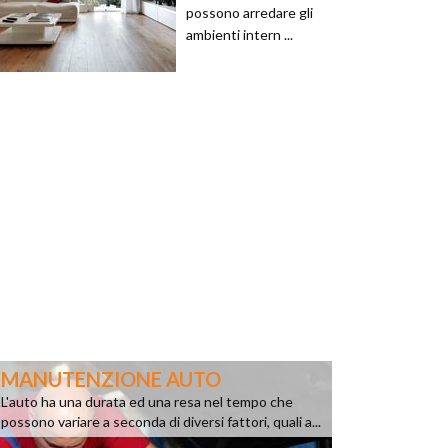
possono arredare gli
ambienti intern ...
MANUTENZIONE AUTO
L'auto ha una durata ed una resa nel tempo che
possono variare a seconda di diversi fattori, quali a...