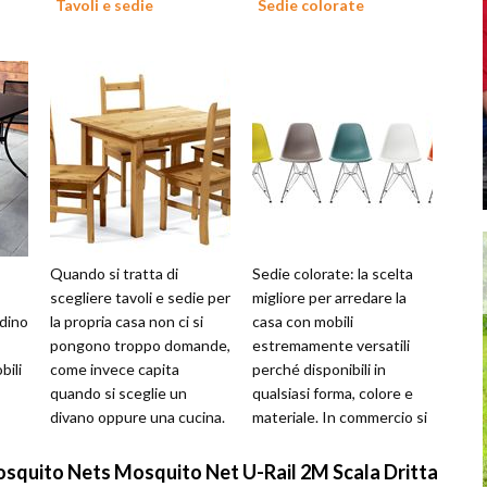
Tavoli e sedie
Sedie colorate
Quando si tratta di
Sedie colorate: la scelta
scegliere tavoli e sedie per
migliore per arredare la
rdino
la propria casa non ci si
casa con mobili
pongono troppo domande,
estremamente versatili
bili
come invece capita
perché disponibili in
quando si sceglie un
qualsiasi forma, colore e
divano oppure una cucina.
materiale. In commercio si
Questi complementi di
trovano un'infinità di
arredo sembra...
modelli di s...
squito Nets Mosquito Net U-Rail 2M Scala Dritta