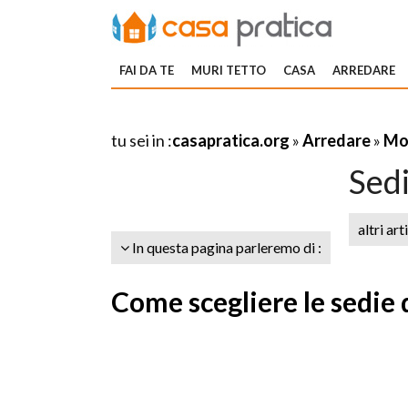
FAI DA TE
MURI TETTO
CASA
ARREDARE
tu sei in :
casapratica.org
»
Arredare
»
Mob
Sedi
altri art
In questa pagina parleremo di :
Come scegliere le sedie 