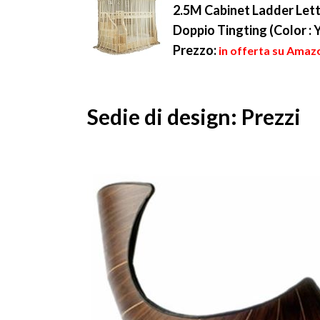
2.5M Cabinet Ladder Letto
Doppio Tingting (Color : Ye
Prezzo:
in offerta su Amaz
Sedie di design: Prezzi