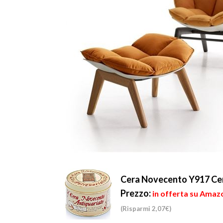
Cera Novecento Y917 Cera
Prezzo:
in offerta su Amazo
(Risparmi 2,07€)