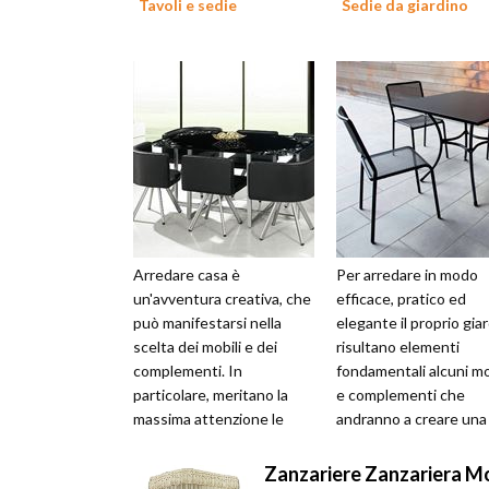
Tavoli e sedie
Sedie da giardino
Arredare casa è
Per arredare in modo
un'avventura creativa, che
efficace, pratico ed
può manifestarsi nella
elegante il proprio gia
scelta dei mobili e dei
risultano elementi
complementi. In
fondamentali alcuni mo
particolare, meritano la
e complementi che
massima attenzione le
andranno a creare una
scelte che interessano i
zona relax in mezzo al
tavoli e le sedie, ele...
verde, un angolo pri...
Zanzariere Zanzariera Mo