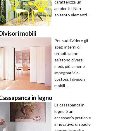
caratterizza un
ambiente. Non
soltanto elementi ...
Divisori mobili
Per suddividere gli
spazi interni di
un'abitazione
esistono diversi
modi, più o meno
impegnativi e
costosi. I divisori
mobili ...
Cassapanca in legno
La cassapanca in
legno è un
accessorio pratico e
innovativo, un baule
contenitore che