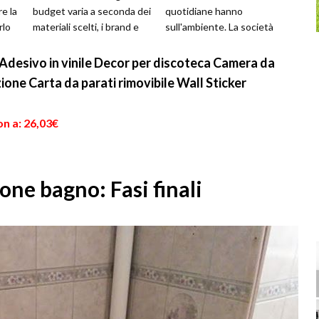
re la
budget varia a seconda dei
quotidiane hanno
rlo
materiali scelti, i brand e
sull'ambiente. La società
soprattutto i materiali...
odierna ormai si basa
interamente sull'energia
 Adesivo in vinile Decor per discoteca Camera da
el...
ione Carta da parati rimovibile Wall Sticker
n a: 26,03€
one bagno: Fasi finali