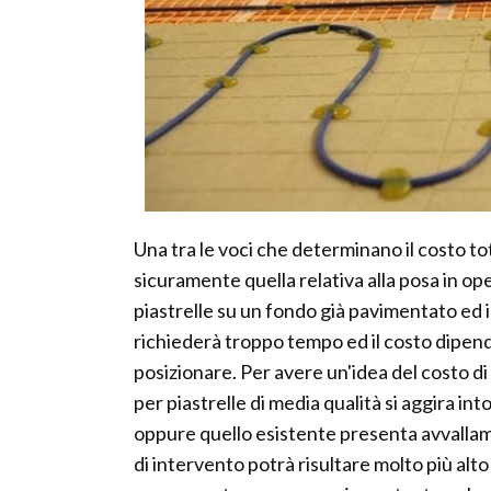
Una tra le voci che determinano il costo t
sicuramente quella relativa alla posa in op
piastrelle su un fondo già pavimentato ed 
richiederà troppo tempo ed il costo dipende
posizionare. Per avere un'idea del costo d
per piastrelle di media qualità si aggira in
oppure quello esistente presenta avvallame
di intervento potrà risultare molto più alto 