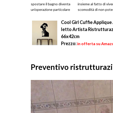
spostare il bagno diventa
insieme al fatto di vive
un'operazione particolare
scomodità di non pote
da eseguire con cura e
utilizzare. Per quanto
attenzi...
riguarda la tem...
Cool Girl Cuffie Applique
letto Artista Ristrutturaz
66x42cm
Prezzo:
in offerta su Amazo
Preventivo ristrutturazi