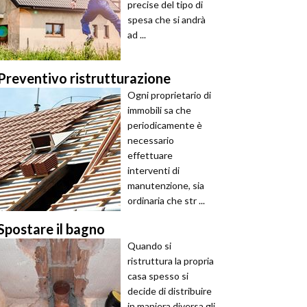
precise del tipo di
spesa che si andrà
ad ...
Preventivo ristrutturazione
Ogni proprietario di
immobili sa che
periodicamente è
necessario
effettuare
interventi di
manutenzione, sia
ordinaria che str ...
Spostare il bagno
Quando si
ristruttura la propria
casa spesso si
decide di distribuire
in maniera diversa gli