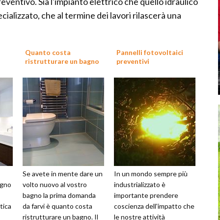
entivo. Sia l'impianto elettrico che quello idraulico
alizzato, che al termine dei lavori rilascerà una
Quanto costa
Pannelli fotovoltaici
ristrutturare un bagno
preventivi
Se avete in mente dare un
In un mondo sempre più
agno
volto nuovo al vostro
industrializzato è
bagno la prima domanda
importante prendere
tica
da farvi è quanto costa
coscienza dell'impatto che
ristrutturare un bagno. Il
le nostre attività