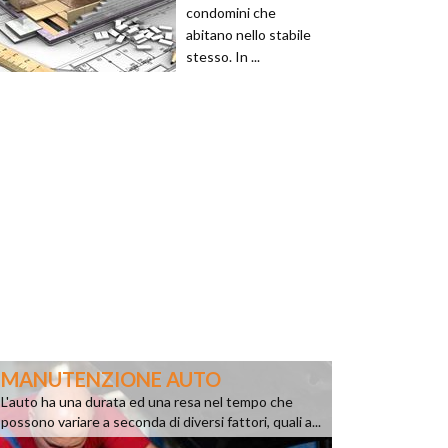
condomini che
abitano nello stabile
stesso. In ...
MANUTENZIONE AUTO
L'auto ha una durata ed una resa nel tempo che
possono variare a seconda di diversi fattori, quali a...