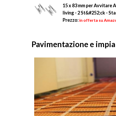
15 x 83 mm per Avvitare 
living - 2 St&#252;ck - St
Prezzo:
in offerta su Amazo
Pavimentazione e impia