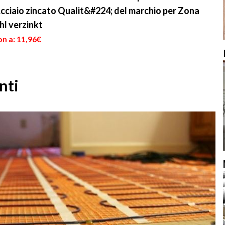
Acciaio zincato Qualit&#224; del marchio per Zona
ahl verzinkt
n a: 11,96€
nti