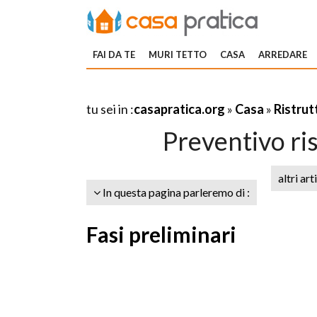
FAI DA TE
MURI TETTO
CASA
ARREDARE
tu sei in :
casapratica.org
»
Casa
»
Ristrut
Preventivo ri
altri art
In questa pagina parleremo di :
Fasi preliminari