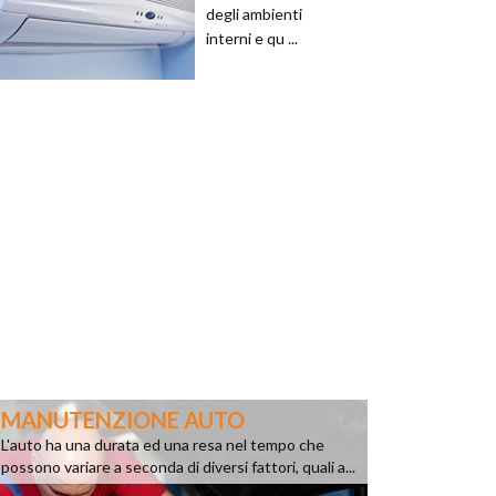
degli ambienti
interni e qu ...
MANUTENZIONE AUTO
L'auto ha una durata ed una resa nel tempo che
possono variare a seconda di diversi fattori, quali a...