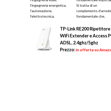
l'ingegneria energetica,
Si tratta di un
l'automazione,
complemento d’arred
l'elettrotecnica,
fondamentale che,
l'elettronica e
rimanendo acceso
l'informatica. Come
quotidianamente 24 o
TP-Link RE200 Ripetitore
abbiamo detto,...
su 24, inf...
WiFi Extender e Access P
ADSL, 2.4ghz/5ghz
Prezzo:
in offerta su Amazo