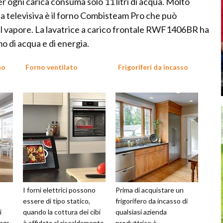
r ogni carica consuma solo 11 litri di acqua. Molto
a televisiva è il forno Combisteam Pro che può
 al vapore. La lavatrice a carico frontale RWF1406BR ha
o di acqua e di energia.
no
Forno ventilato
Frigoriferi da incasso
I forni elettrici possono
Prima di acquistare un
essere di tipo statico,
frigorifero da incasso di
i
quando la cottura dei cibi
qualsiasi azienda
nza.
è affidata al riscaldamento
produttrice è