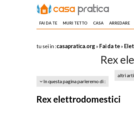
FAI DA TE
MURI TETTO
CASA
ARREDARE
tu sei in :
casapratica.org
»
Fai da te
»
Elet
Rex el
altri art
In questa pagina parleremo di :
Rex elettrodomestici