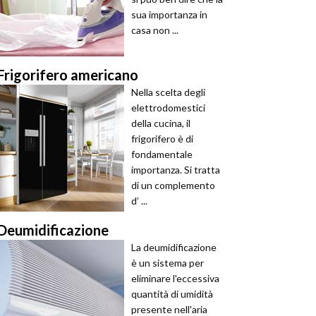
sua importanza in
casa non ...
Frigorifero americano
Nella scelta degli
elettrodomestici
della cucina, il
frigorifero è di
fondamentale
importanza. Si tratta
di un complemento
d’ ...
Deumidificazione
La deumidificazione
è un sistema per
eliminare l'eccessiva
quantità di umidità
presente nell'aria