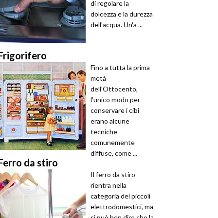
di regolare la
dolcezza e la durezza
dell'acqua. Un'a ...
Frigorifero
Fino a tutta la prima
metà
dell'Ottocento,
l'unico modo per
conservare i cibi
erano alcune
tecniche
comunemente
diffuse, come ...
Ferro da stiro
Il ferro da stiro
rientra nella
categoria dei piccoli
elettrodomestici, ma
si può ben dire che la