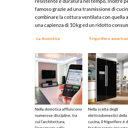
resistente e duratura nel tempo. Inoltre pe
famoso grazie ad una trasmissione di cucin
combinare la cottura ventilata con quella
una capienza di 10 kg ed un ridotto consum
La domotica
Frigorifero america
Nella domotica affluiscono
Nella scelta degli
numerose discipline, tra
elettrodomestici della
cui l'architettura,
cucina, il frigorifero è d
l'ingegneria edile,
fondamentale importa