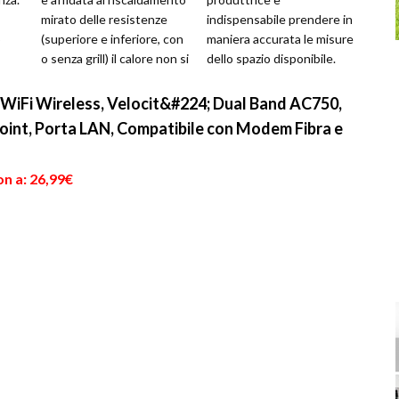
mirato delle resistenze
indispensabile prendere in
o
(superiore e inferiore, con
maniera accurata le misure
o senza grill) il calore non si
dello spazio disponibile.
diffonde un...
Solitamente questa
re
tipologia di elettro...
 WiFi Wireless, Velocit&#224; Dual Band AC750,
oint, Porta LAN, Compatibile con Modem Fibra e
n a: 26,99€