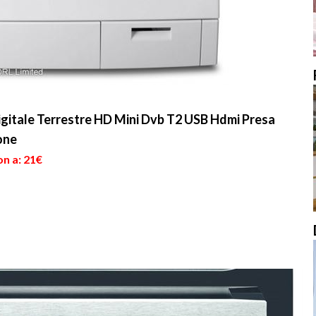
igitale Terrestre HD Mini Dvb T2 USB Hdmi Presa
one
on a: 21€