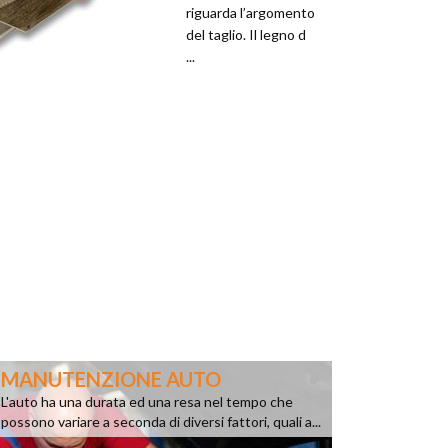
riguarda l’argomento
del taglio. Il legno d
...
MANUTENZIONE AUTO
L'auto ha una durata ed una resa nel tempo che
possono variare a seconda di diversi fattori, quali a...