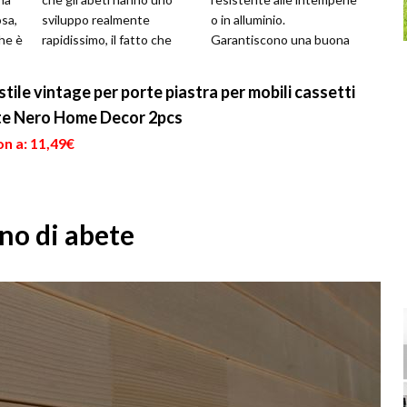
sa,
sviluppo realmente
o in alluminio.
he è
rapidissimo, il fatto che
Garantiscono una buona
.
vengano periodicamente
durata nel corso degli anni
abbattuti non prov...
e consent...
 stile vintage per porte piastra per mobili cassetti
te Nero Home Decor 2pcs
n a: 11,49€
gno di abete