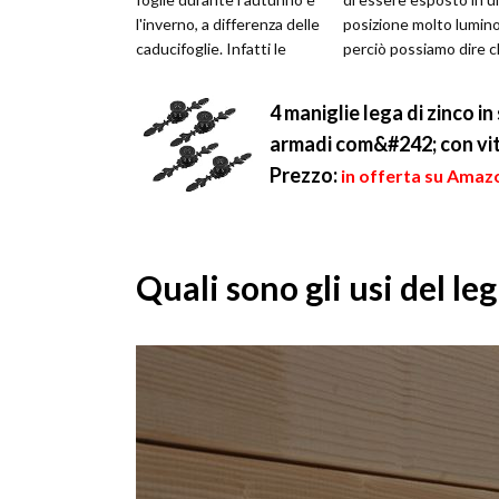
l'inverno, a differenza delle
posizione molto lumino
caducifoglie. Infatti le
perciò possiamo dire c
foglie possono resiste...
un bonsai più da este..
4 maniglie lega di zinco in
armadi com&#242; con vi
Prezzo:
in offerta su Amazo
Quali sono gli usi del le