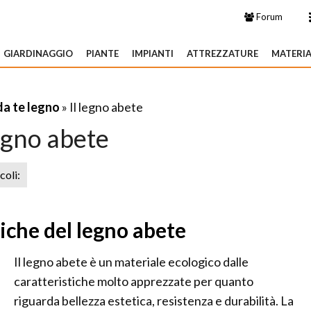
Forum
GIARDINAGGIO
PIANTE
IMPIANTI
ATTREZZATURE
MATERIA
da te legno
» Il legno abete
legno abete
icoli:
tiche del legno abete
Il legno abete è un materiale ecologico dalle
caratteristiche molto apprezzate per quanto
riguarda bellezza estetica, resistenza e durabilità. La