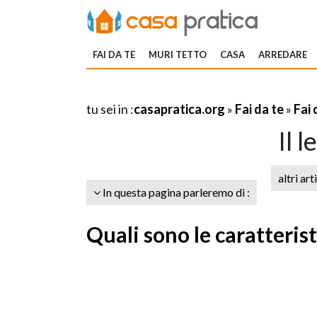
FAI DA TE
MURI TETTO
CASA
ARREDARE
tu sei in :
casapratica.org
»
Fai da te
»
Fai 
Il 
altri art
In questa pagina parleremo di :
Quali sono le caratteris