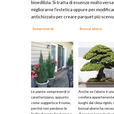
bioedilizia. Si tratta di essenze molto ver
migliorarne l'estetica oppure per modifica
antichizzato per creare parquet più scenog
Sempreverdi
Bonsai abete
Le piante sempreverdi sì
Anche se l'abete è un
caratterizzano, appunto
conifera appartenente
come suggerisce il nome,
luoghi dal clima rigido, i
perché non perdono le
bonsai abete ha neces
foglie durante l'autunno e
di essere esposto in u