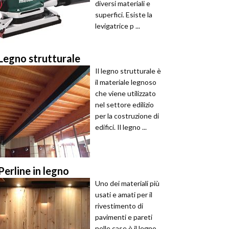
diversi materiali e
superfici. Esiste la
levigatrice p ...
Legno strutturale
Il legno strutturale è
il materiale legnoso
che viene utilizzato
nel settore edilizio
per la costruzione di
edifici. Il legno ...
Perline in legno
Uno dei materiali più
usati e amati per il
rivestimento di
pavimenti e pareti
nelle case è il legno.