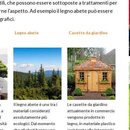
satili, che possono essere sottoposte a trattamenti per
rne l'aspetto. Ad esempio il legno abete può essere
rafici.
Legno abete
Casette da giardino
a
Il legno abete è uno tra i
Le casette da giardino
 a
materiali considerati
attualmente in commercio
l
assolutamente più
vengono prodotte in
sità
ecologici. Dal momento
legno, in materiale plastico
na
che gli abeti hanno uno
resistente alle intemperie