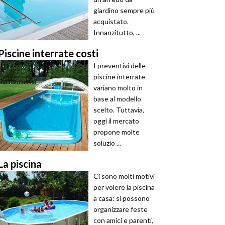
giardino sempre più
acquistato.
Innanzitutto, ...
Piscine interrate costi
I preventivi delle
piscine interrate
variano molto in
base al modello
scelto. Tuttavia,
oggi il mercato
propone molte
soluzio ...
La piscina
Ci sono molti motivi
per volere la piscina
a casa: si possono
organizzare feste
con amici e parenti,