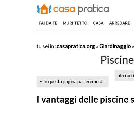
FAI DA TE
MURI TETTO
CASA
ARREDARE
tu sei in :
casapratica.org
»
Giardinaggio
Piscin
altri art
In questa pagina parleremo di :
I vantaggi delle piscine