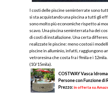
I costi delle piscine seminterrate sono tu
si sta acquistando una piscina a tutti gli ef
sono molto più economiche rispetto ai mode
scavo. Una piscina seminterrata ha dei cost
di costi di installazione. Una certa differ
realizzate le piscine: meno costosi i modelli
piscine in alluminio, infatti, raggiungono a
vetroresina che costa fra i 9mila e i 12mila
(10/15mila).
COSTWAY Vasca Idromassa
Persone con Funzione di
Prezzo:
in offerta su Amaz