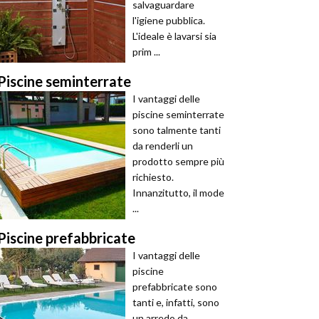
salvaguardare
l'igiene pubblica.
L'ideale è lavarsi sia
prim ...
Piscine seminterrate
I vantaggi delle
piscine seminterrate
sono talmente tanti
da renderli un
prodotto sempre più
richiesto.
Innanzitutto, il mode
...
Piscine prefabbricate
I vantaggi delle
piscine
prefabbricate sono
tanti e, infatti, sono
un arredo da