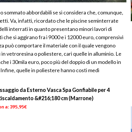
tto sommato abbordabili se si considera che, comunque,
fetti. Va, infatti, ricordato che le piscine seminterrate
lli interrati in quanto presentano minori lavori di
i che si aggirano fra i 9000 e i 12000 euro, comprensivi
enza può comportare il materiale con il quale vengono
 in vetroresina o poliestere, cari quelle in alluminio. Le
nche i 30mila euro, poco più del doppio di un modello in
. Infine, quelle in poliestere hanno costi medi
ggio da Esterno Vasca Spa Gonfiabile per 4
 Riscaldamento &#216;180 cm (Marrone)
on a: 395,95€