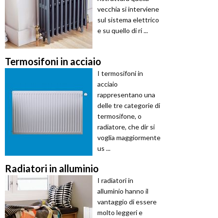
vecchia si interviene
sul sistema elettrico
e su quello di ri ...
Termosifoni in acciaio
I termosifoni in
acciaio
rappresentano una
delle tre categorie di
termosifone, o
radiatore, che dir si
voglia maggiormente
us ...
Radiatori in alluminio
I radiatori in
alluminio hanno il
vantaggio di essere
molto leggeri e